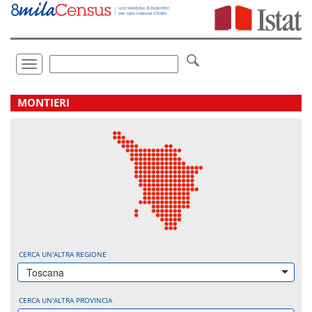
Vai
direttamente
a:
Contenuto
Ricerca
Toggle
navigation
.
MONTIERI
CERCA UN'ALTRA REGIONE
Toscana
CERCA UN'ALTRA PROVINCIA