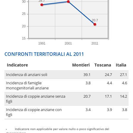
28.7
30
25
20.7
20
15
1991
2001
2011
CONFRONTI TERRITORIALI AL 2011
Indicatore
Montieri
Toscana
Italia
Incidenza di anziani soli
39.1
24.7
27.1
Incidenza di famiglie
3.8
4.4
4.6
monogenitoriali anziane
Incidenza di coppie anziane senza
20.7
17.1
14.2
figli
Incidenza di coppie anziane con
3.4
3.9
3.8
figli
-
Indicatore non applicabile per valore nullo o poco significativo del