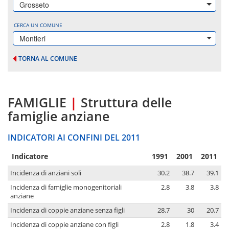
Grosseto
CERCA UN COMUNE
Montieri
TORNA AL COMUNE
FAMIGLIE
|
Struttura delle
famiglie anziane
INDICATORI AI CONFINI DEL 2011
Indicatore
1991
2001
2011
Incidenza di anziani soli
30.2
38.7
39.1
Incidenza di famiglie monogenitoriali
2.8
3.8
3.8
anziane
Incidenza di coppie anziane senza figli
28.7
30
20.7
Incidenza di coppie anziane con figli
2.8
1.8
3.4