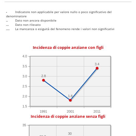
-
Indicatore non applicabile per valore nullo o poco significativo del
denominatore
..
Dato non ancora disponibile
...
Dato non rilevato
....
La mancanza o esiguità del fenomeno rende i valori non significativi
Incidenza di coppie anziane con figli
4.0
3.4
3.5
2.8
3.0
2.5
1.8
2.0
1.5
1991
2001
2011
Incidenza di coppie anziane senza figli
35
30