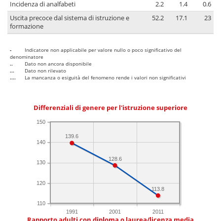
Incidenza di analfabeti
2.2
1.4
0.6
Uscita precoce dal sistema di istruzione e
52.2
17.1
23
formazione
-
Indicatore non applicabile per valore nullo o poco significativo del
denominatore
..
Dato non ancora disponibile
...
Dato non rilevato
....
La mancanza o esiguità del fenomeno rende i valori non significativi
Differenziali di genere per l'istruzione superiore
150
139.6
140
128.6
130
120
113.8
110
1991
2001
2011
Rapporto adulti con diploma o laurea/licenza media