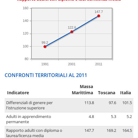
160
147.7
140
122.6
120
99.2
100
80
1991
2001
2011
CONFRONTI TERRITORIALI AL 2011
Massa
Indicatore
Marittima
Toscana
Italia
Differenziali di genere per
113.8
97.6
101.5
l'istruzione superiore
Adulti in apprendimento
4.8
5.3
5.2
permanente
Rapporto adulti con diploma o
147.7
169.2
164.5
laurea/licenza media