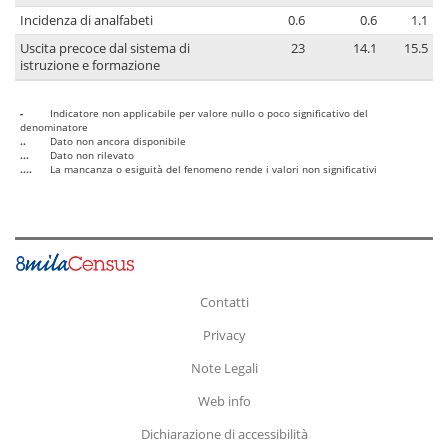
Incidenza di analfabeti
0.6
0.6
1.1
Uscita precoce dal sistema di
23
14.1
15.5
istruzione e formazione
-
Indicatore non applicabile per valore nullo o poco significativo del
denominatore
..
Dato non ancora disponibile
...
Dato non rilevato
....
La mancanza o esiguità del fenomeno rende i valori non significativi
Contatti
Privacy
Note Legali
Web info
Dichiarazione di accessibilità