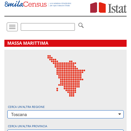
Vai
direttamente
a:
Contenuto
Ricerca
Toggle
navigation
.
MASSA MARITTIMA
CERCA UN'ALTRA REGIONE
Toscana
CERCA UN'ALTRA PROVINCIA