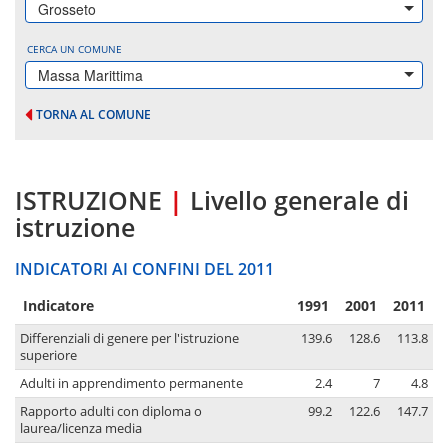
Grosseto
CERCA UN COMUNE
Massa Marittima
TORNA AL COMUNE
ISTRUZIONE
|
Livello generale di
istruzione
INDICATORI AI CONFINI DEL 2011
Indicatore
1991
2001
2011
Differenziali di genere per l'istruzione
139.6
128.6
113.8
superiore
Adulti in apprendimento permanente
2.4
7
4.8
Rapporto adulti con diploma o
99.2
122.6
147.7
laurea/licenza media