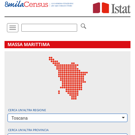
Vai
direttamente
a:
Contenuto
Ricerca
Toggle
navigation
.
MASSA MARITTIMA
CERCA UN'ALTRA REGIONE
Toscana
CERCA UN'ALTRA PROVINCIA