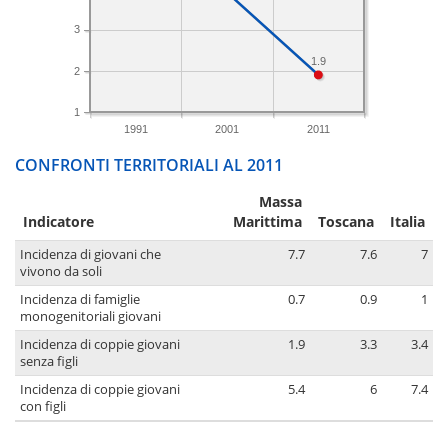
3
1.9
2
1
1991
2001
2011
CONFRONTI TERRITORIALI AL 2011
Massa
Indicatore
Marittima
Toscana
Italia
Incidenza di giovani che
7.7
7.6
7
vivono da soli
Incidenza di famiglie
0.7
0.9
1
monogenitoriali giovani
Incidenza di coppie giovani
1.9
3.3
3.4
senza figli
Incidenza di coppie giovani
5.4
6
7.4
con figli