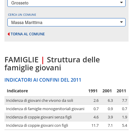
Grosseto
CERCA UN COMUNE
Massa Marittima
TORNA AL COMUNE
FAMIGLIE
|
Struttura delle
famiglie giovani
INDICATORI AI CONFINI DEL 2011
Indicatore
1991
2001
2011
Incidenza di giovani che vivono da soli
2.6
6.3
7.7
Incidenza di famiglie monogenitoriali giovani
0.7
0.9
0.7
Incidenza di coppie giovani senza figli
4.6
3.9
1.9
Incidenza di coppie giovani con figli
11.7
7.1
5.4