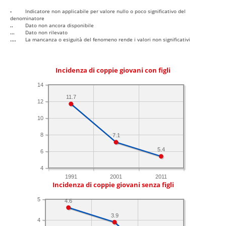
-
Indicatore non applicabile per valore nullo o poco significativo del
denominatore
..
Dato non ancora disponibile
...
Dato non rilevato
....
La mancanza o esiguità del fenomeno rende i valori non significativi
Incidenza di coppie giovani con figli
14
11.7
12
10
8
7.1
5.4
6
4
1991
2001
2011
Incidenza di coppie giovani senza figli
5
4.6
3.9
4