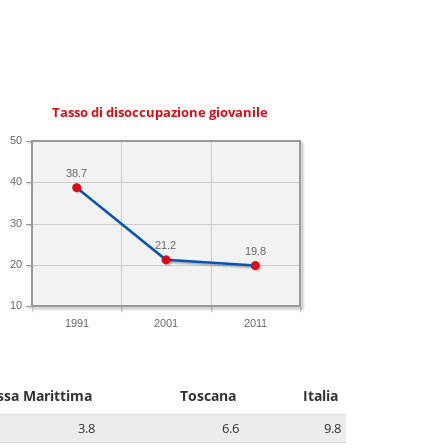
Tasso di disoccupazione giovanile
50
38.7
40
30
21.2
19.8
20
10
1991
2001
2011
sa Marittima
Toscana
Italia
3.8
6.6
9.8