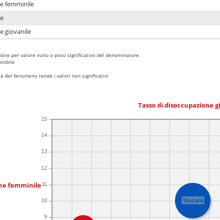
ne femminile
ne
e giovanile
bile per valore nullo o poco significativo del denominatore
nibile
 del fenomeno rende i valori non significativi
Tasso di disoccupazione g
15
14
13
12
one femminile
11
10
Toscana
9