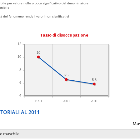
bile per valore nullo o poco significativo del denominatore
nibile
 del fenomeno rende i valori non significativi
Tasso di disoccupazione
12
10
10
8
6.5
5.8
6
4
1991
2001
2011
TORIALI AL 2011
Mas
ne maschile