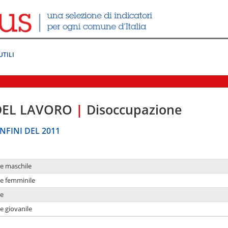
UTILI
DEL LAVORO
|
Disoccupazione
NFINI DEL 2011
ne maschile
ne femminile
ne
e giovanile