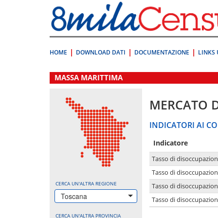
Vai
direttamente
a:
Contenuto
Ricerca
HOME
DOWNLOAD DATI
DOCUMENTAZIONE
LINKS 
.
MASSA MARITTIMA
MERCATO 
INDICATORI AI CO
Indicatore
Tasso di disoccupazio
Tasso di disoccupazio
CERCA UN'ALTRA REGIONE
Tasso di disoccupazio
Toscana
Tasso di disoccupazion
CERCA UN'ALTRA PROVINCIA