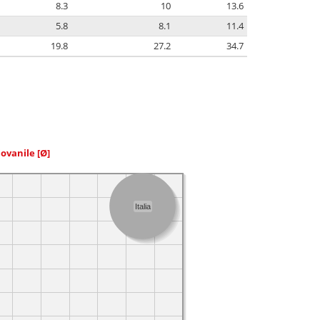
8.3
10
13.6
5.8
8.1
11.4
19.8
27.2
34.7
iovanile
[Ø]
Italia