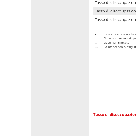
Tasso di disoccupazio
Tasso di disoccupazio
Tasso di disoccupazion
-
Indicatore non applica
..
Dato non ancora dispo
...
Dato non rilevato
....
La mancanza o esiguità
Tasso di disoccupazi