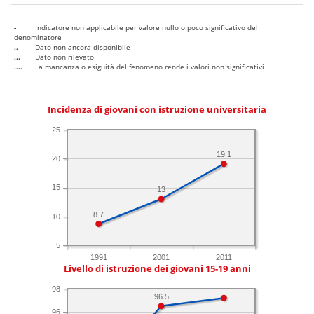
-
Indicatore non applicabile per valore nullo o poco significativo del
denominatore
..
Dato non ancora disponibile
...
Dato non rilevato
....
La mancanza o esiguità del fenomeno rende i valori non significativi
Incidenza di giovani con istruzione universitaria
25
19.1
20
15
13
8.7
10
5
1991
2001
2011
Livello di istruzione dei giovani 15-19 anni
98
96.5
96