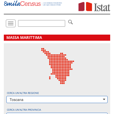
Vai
direttamente
a:
Contenuto
Ricerca
Toggle
navigation
.
MASSA MARITTIMA
CERCA UN'ALTRA REGIONE
Toscana
CERCA UN'ALTRA PROVINCIA