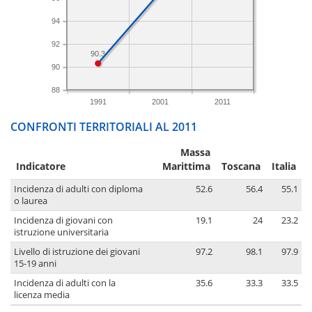
94
92
90.3
90
88
1991
2001
2011
CONFRONTI TERRITORIALI AL 2011
Massa
Indicatore
Marittima
Toscana
Italia
Incidenza di adulti con diploma
52.6
56.4
55.1
o laurea
Incidenza di giovani con
19.1
24
23.2
istruzione universitaria
Livello di istruzione dei giovani
97.2
98.1
97.9
15-19 anni
Incidenza di adulti con la
35.6
33.3
33.5
licenza media