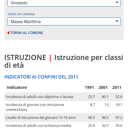
Grosseto
CERCA UN COMUNE
Massa Marittima
TORNA AL COMUNE
ISTRUZIONE
|
Istruzione per classi
di età
INDICATORI AI CONFINI DEL 2011
Indicatore
1991
2001
2011
Incidenza di adulti con diploma o laurea
25.7
40.1
52.6
Incidenza di giovani con istruzione
8.7
13
19.1
universitaria
Livello di istruzione dei giovani 15-19 anni
90.3
96.5
97.2
Incidenza di adulti con la licenza media
25.9
32.7
35.6