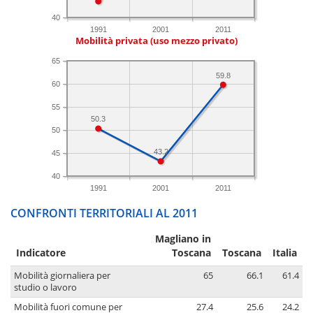
40
1991
2001
2011
Mobilità privata (uso mezzo privato)
65
59.8
60
55
50.3
50
43.2
45
40
1991
2001
2011
CONFRONTI TERRITORIALI AL 2011
Magliano in
Indicatore
Toscana
Toscana
Italia
Mobilità giornaliera per
65
66.1
61.4
studio o lavoro
Mobilità fuori comune per
27.4
25.6
24.2