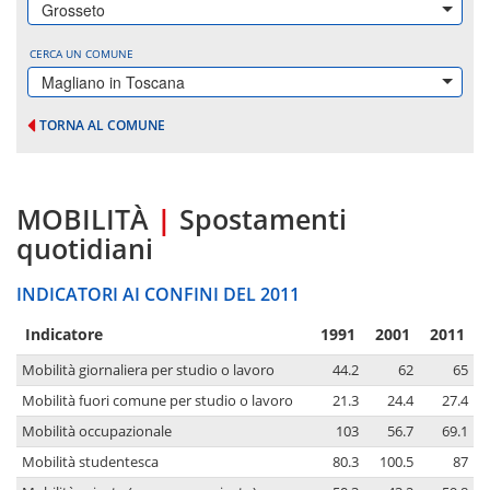
Grosseto
CERCA UN COMUNE
Magliano in Toscana
TORNA AL COMUNE
MOBILITÀ
|
Spostamenti
quotidiani
INDICATORI AI CONFINI DEL 2011
Indicatore
1991
2001
2011
Mobilità giornaliera per studio o lavoro
44.2
62
65
Mobilità fuori comune per studio o lavoro
21.3
24.4
27.4
Mobilità occupazionale
103
56.7
69.1
Mobilità studentesca
80.3
100.5
87