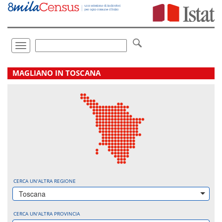
Vai
direttamente
a:
Contenuto
Ricerca
Toggle
navigation
.
MAGLIANO IN TOSCANA
CERCA UN'ALTRA REGIONE
Toscana
CERCA UN'ALTRA PROVINCIA