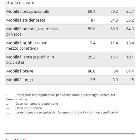
studio o lavoro
Mobilità occupazionale
69.1
79.2
85.7
Mobilità studentesca
87
34.3
35.2
Mobilità privata (uso mezzo
59.8
69.6
64.3
privato)
Mobilità pubblica (uso
7.4
11.4
13.4
mezzo collettivo)
Mobilità lenta (a piedi o in
25.2
15.7
19.1
bicicletta)
Mobilità breve
86.6
84
81.4
Mobilità lunga
2.5
3.9
5
-
Indicatore non applicabile per valore nullo o poco significativo del
denominatore
..
Dato non ancora disponibile
...
Dato non rilevato
....
La mancanza o esiguità del fenomeno rende i valori non significativi