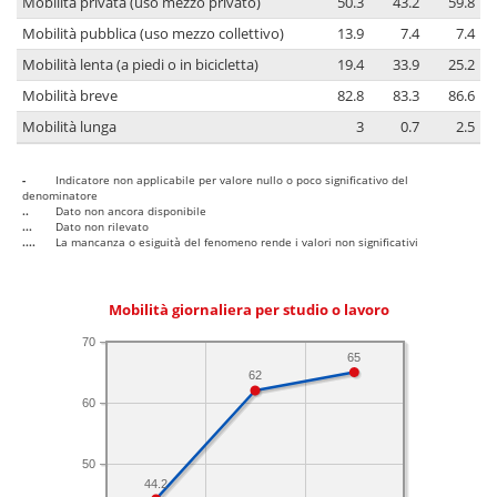
Mobilità privata (uso mezzo privato)
50.3
43.2
59.8
Mobilità pubblica (uso mezzo collettivo)
13.9
7.4
7.4
Mobilità lenta (a piedi o in bicicletta)
19.4
33.9
25.2
Mobilità breve
82.8
83.3
86.6
Mobilità lunga
3
0.7
2.5
-
Indicatore non applicabile per valore nullo o poco significativo del
denominatore
..
Dato non ancora disponibile
...
Dato non rilevato
....
La mancanza o esiguità del fenomeno rende i valori non significativi
Mobilità giornaliera per studio o lavoro
70
65
62
60
50
44.2