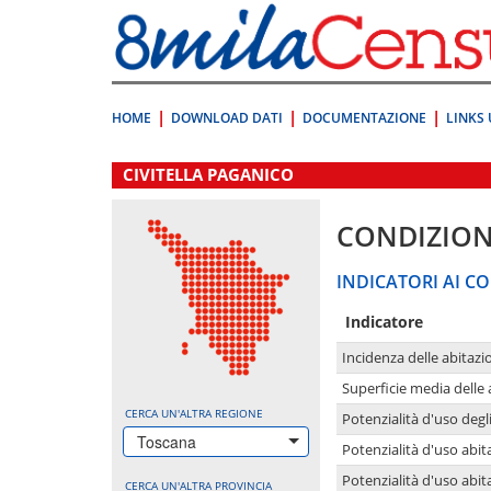
Vai
direttamente
a:
Contenuto
Ricerca
HOME
DOWNLOAD DATI
DOCUMENTAZIONE
LINKS 
.
CIVITELLA PAGANICO
CONDIZION
INDICATORI AI CO
Indicatore
Incidenza delle abitazi
Superficie media delle
CERCA UN'ALTRA REGIONE
Potenzialità d'uso degli
Toscana
Potenzialità d'uso abita
Potenzialità d'uso abit
CERCA UN'ALTRA PROVINCIA