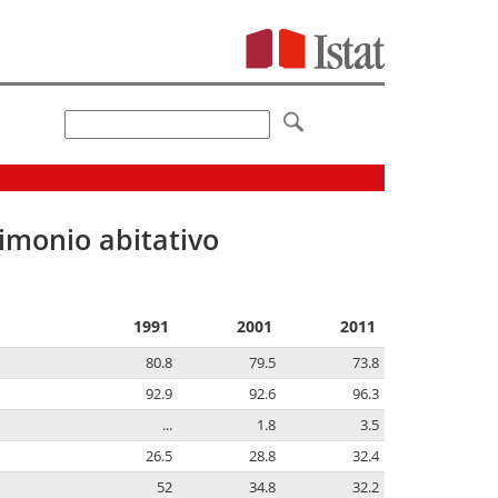
imonio abitativo
1991
2001
2011
80.8
79.5
73.8
92.9
92.6
96.3
...
1.8
3.5
26.5
28.8
32.4
52
34.8
32.2