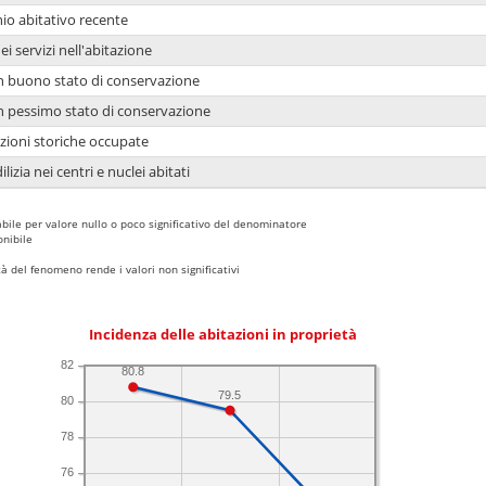
io abitativo recente
ei servizi nell'abitazione
 in buono stato di conservazione
 in pessimo stato di conservazione
azioni storiche occupate
lizia nei centri e nuclei abitati
bile per valore nullo o poco significativo del denominatore
nibile
 del fenomeno rende i valori non significativi
Incidenza delle abitazioni in proprietà
82
80.8
79.5
80
78
76