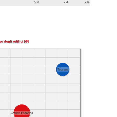
5.8
7.4
7.8
so degli edifici
[Ø]
Toscana
Civitella Paganico