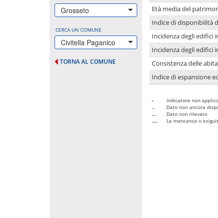
Età media del patrimon
Grosseto
Indice di disponibilità d
CERCA UN COMUNE
Incidenza degli edifici
Civitella Paganico
Incidenza degli edifici
TORNA AL COMUNE
Consistenza delle abit
Indice di espansione edi
-
Indicatore non applica
..
Dato non ancora dispo
...
Dato non rilevato
....
La mancanza o esiguità