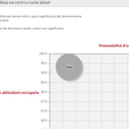
lizia nei centri e nuclei abitati
bile per valore nullo o poco significativo del denominatore
nibile
 del fenomeno rende i valori non significativi
Potenzialità d'u
100.0
99.5
Italia
99.0
98.5
e abitazioni occupate
98.0
97.5
97.0
96.5