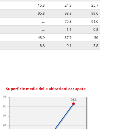
15.3
24.3
25.7
95.8
98.8
99.6
...
75.3
91.6
...
1.1
0.8
43.9
37.7
36
8.8
9.1
5.8
Superficie media delle abitazioni occupate
97
96.3
96
95
94