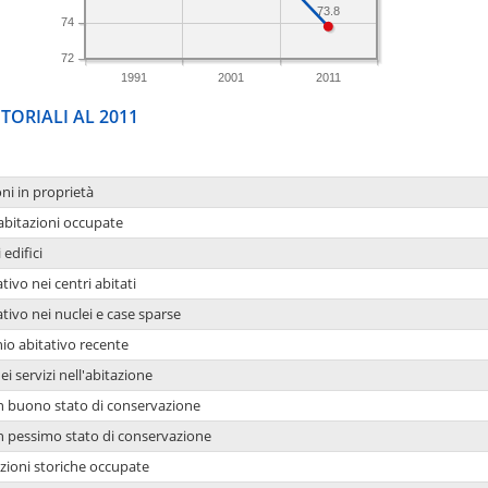
73.8
74
72
1991
2001
2011
TORIALI AL 2011
oni in proprietà
 abitazioni occupate
 edifici
tivo nei centri abitati
ativo nei nuclei e case sparse
io abitativo recente
ei servizi nell'abitazione
 in buono stato di conservazione
 in pessimo stato di conservazione
azioni storiche occupate