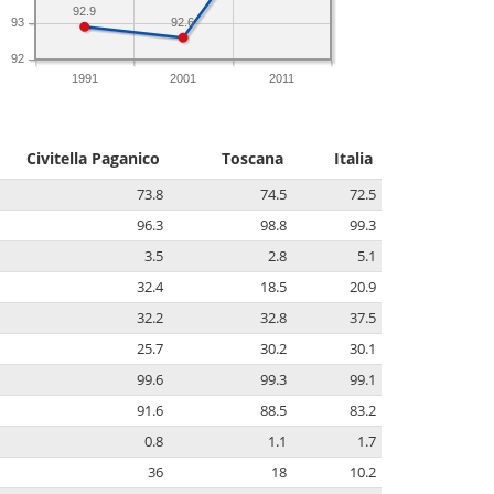
92.9
92.6
93
92
1991
2001
2011
Civitella Paganico
Toscana
Italia
73.8
74.5
72.5
96.3
98.8
99.3
3.5
2.8
5.1
32.4
18.5
20.9
32.2
32.8
37.5
25.7
30.2
30.1
99.6
99.3
99.1
91.6
88.5
83.2
0.8
1.1
1.7
36
18
10.2