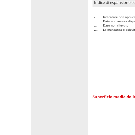
Indice di espansione edi
-
Indicatore non applica
..
Dato non ancora dispo
...
Dato non rilevato
....
La mancanza o esiguità
Superficie media dell