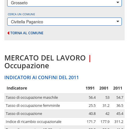
Grosseto
CERCA UN COMUNE
Civitella Paganico
TORNA AL COMUNE
MERCATO DEL LAVORO
|
Occupazione
INDICATORI AI CONFINI DEL 2011
Indicatore
1991
2001
2011
Tasso di occupazione maschile
56.4
53
54.7
Tasso di occupazione femminile
25.5
31.2
36.5
Tasso di occupazione
40.8
42
45.4
Indice di ricambio occupazionale
171.7
177.9
311.2