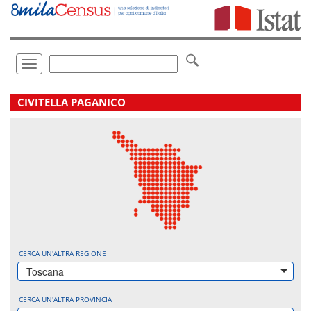
Vai
direttamente
a:
Contenuto
Ricerca
Toggle
navigation
.
CIVITELLA PAGANICO
CERCA UN'ALTRA REGIONE
Toscana
CERCA UN'ALTRA PROVINCIA