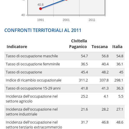
40.8
40
1991
2001
2011
CONFRONTI TERRITORIALI AL 2011
Civitella
Indicatore
Paganico
Toscana
Italia
Tasso di occupazione maschile
54.7
56.8
54.8
Tasso di occupazione femminile
36.5
40.4
36.1
Tasso di occupazione
45.4
48.2
45
Indice di ricambio occupazionale
311.2
337.8
298.1
Tasso di occupazione 15-29 anni
41.8
41.3
36.3
Incidenza dell'occupazione nel
25.2
4.1
5.5
settore agricolo
Incidenza dell'occupazione nel
21.6
28.2
27.1
settore industriale
Incidenza dell'occupazione nel
31.7
46.8
48.6
settore terziario extracommercio