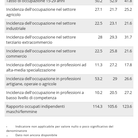
Tasso di occupazione 15-29 anni
50.2
52.9
41.8
Incidenza dell'occupazione nel settore
27.1
21.7
25.2
agricolo
Incidenza dell'occupazione nel settore
22.5
23.1
21.6
industriale
Incidenza dell'occupazione nel settore
28
29.3
31.7
terziario extracommercio
Incidenza dell'occupazione nel settore
22.5
25.8
21.6
commercio
Incidenza dell'occupazione in professioni ad
11.3
27.2
17.8
alta-media specializzazione
Incidenza dell'occupazione in professioni
53.2
29
26.6
artigiane, operaie o agricole
Incidenza dell'occupazione in professioni a
10.2
20.5
27.2
basso livello di competenza
Rapporto occupati indipendenti
114.3
105.6
123.6
maschi/femmine
-
Indicatore non applicabile per valore nullo o poco significativo del
denominatore
..
Dato non ancora disponibile