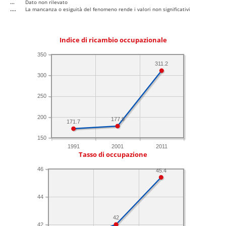
...
Dato non rilevato
....
La mancanza o esiguità del fenomeno rende i valori non significativi
Indice di ricambio occupazionale
350
311.2
300
250
200
177.9
171.7
150
1991
2001
2011
Tasso di occupazione
46
45.4
44
42
42