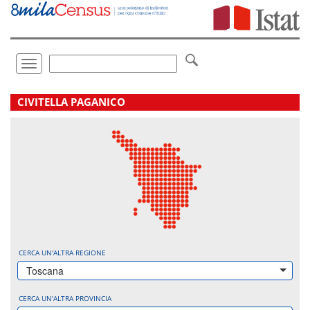
Vai
direttamente
a:
Contenuto
Ricerca
Toggle
navigation
.
CIVITELLA PAGANICO
CERCA UN'ALTRA REGIONE
Toscana
CERCA UN'ALTRA PROVINCIA