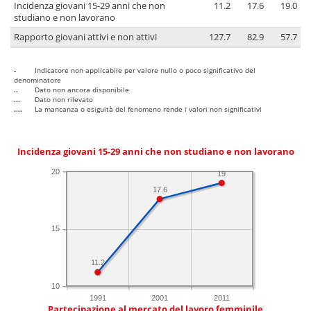
Incidenza giovani 15-29 anni che non
11.2
17.6
19.0
studiano e non lavorano
Rapporto giovani attivi e non attivi
127.7
82.9
57.7
-
Indicatore non applicabile per valore nullo o poco significativo del
denominatore
..
Dato non ancora disponibile
...
Dato non rilevato
....
La mancanza o esiguità del fenomeno rende i valori non significativi
Incidenza giovani 15-29 anni che non studiano e non lavorano
20
19
17.6
15
11.2
10
1991
2001
2011
Partecipazione al mercato del lavoro femminile