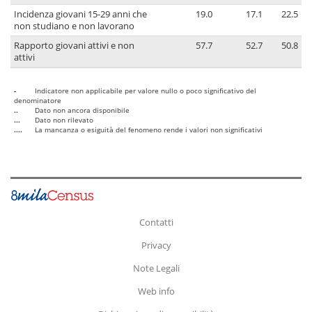
Incidenza giovani 15-29 anni che
19.0
17.1
22.5
non studiano e non lavorano
Rapporto giovani attivi e non
57.7
52.7
50.8
attivi
-
Indicatore non applicabile per valore nullo o poco significativo del
denominatore
..
Dato non ancora disponibile
...
Dato non rilevato
....
La mancanza o esiguità del fenomeno rende i valori non significativi
Contatti
Privacy
Note Legali
Web info