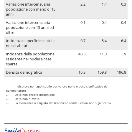
Variazione intercensuaria
2.2
1.4
0.3
popolazione con meno di 15
anni
Variazione intercensuaria
0.1
0.4
0.4
popolazione con 15 anni ed
oltre
Incidenza superficie centri e
0.7
5.4
6.4
nuclei abitati
Incidenza della popolazione
40.3
11.3
9
residente nei nuclei e case
sparse
Densità demografica
16.3
159.8
196.8
-
Indicatore non applicabile per valore nullo o poco significativo del
denominatore
..
Dato non ancora disponibile
...
Dato non rilevato
....
La mancanza o esiguità del fenomeno rende i valori non significativi