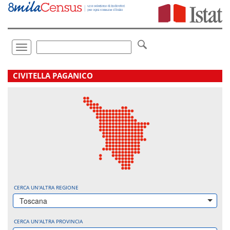
Vai
direttamente
a:
Contenuto
Ricerca
Toggle
navigation
.
CIVITELLA PAGANICO
CERCA UN'ALTRA REGIONE
Toscana
CERCA UN'ALTRA PROVINCIA