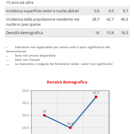
15 anni ed oltre
Incidenza superficie centri e nuclei abitati
0.6
0.5
0.7
Incidenza della popolazione residente nei
28.7
42.7
40.3
nuclei e case sparse
Densità demografica
16
15.8
16.3
-
Indicatore non applicabile per valore nullo o poco significativo del
denominatore
..
Dato non ancora disponibile
...
Dato non rilevato
....
La mancanza o esiguità del fenomeno rende i valori non significativi
Densità demografica
16.4
16.3
16.2
16
16.0
15.8
15.8