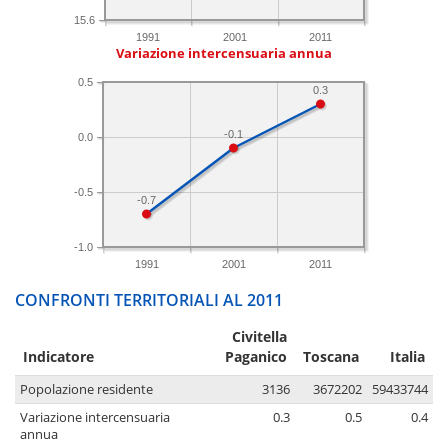
15.6
1991
2001
2011
Variazione intercensuaria annua
0.5
0.3
-0.1
0.0
-0.5
-0.7
-1.0
1991
2001
2011
CONFRONTI TERRITORIALI AL 2011
Civitella
Indicatore
Paganico
Toscana
Italia
Popolazione residente
3136
3672202
59433744
Variazione intercensuaria
0.3
0.5
0.4
annua