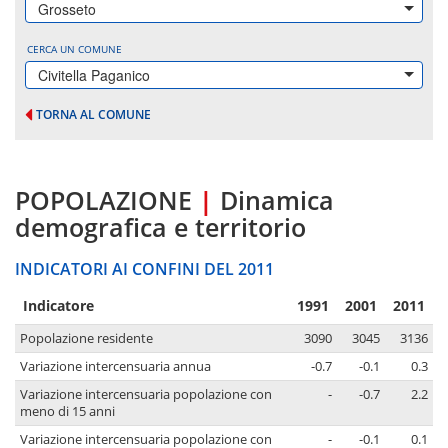
Grosseto
CERCA UN COMUNE
Civitella Paganico
TORNA AL COMUNE
POPOLAZIONE
|
Dinamica
demografica e territorio
INDICATORI AI CONFINI DEL 2011
Indicatore
1991
2001
2011
Popolazione residente
3090
3045
3136
Variazione intercensuaria annua
-0.7
-0.1
0.3
Variazione intercensuaria popolazione con
-
-0.7
2.2
meno di 15 anni
Variazione intercensuaria popolazione con
-
-0.1
0.1