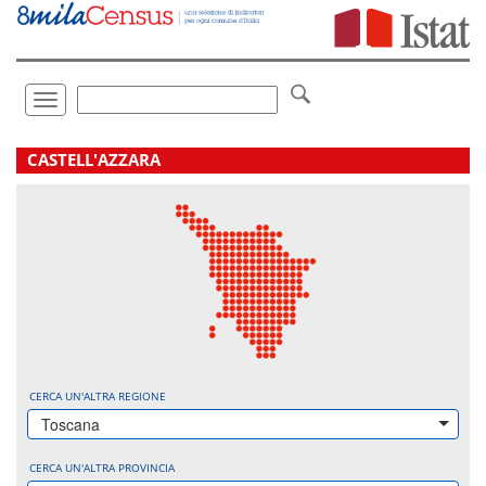
Vai
direttamente
a:
Contenuto
Ricerca
Toggle
navigation
.
CASTELL'AZZARA
CERCA UN'ALTRA REGIONE
Toscana
CERCA UN'ALTRA PROVINCIA