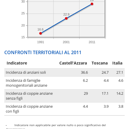
30
25
22.9
20
16.6
15
1991
2001
2011
CONFRONTI TERRITORIALI AL 2011
Indicatore
Castell'Azzara
Toscana
Italia
Incidenza di anziani soli
36.6
24.7
27.1
Incidenza di famiglie
6.2
4.4
4.6
monogenitoriali anziane
Incidenza di coppie anziane
29
17.1
14.2
senza figli
Incidenza di coppie anziane
4.4
3.9
3.8
con figli
-
Indicatore non applicabile per valore nullo o poco significativo del