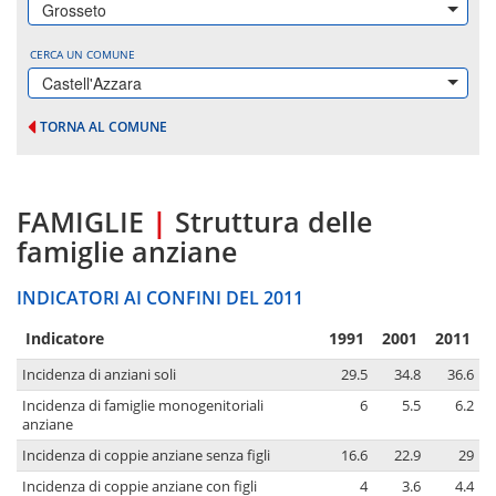
Grosseto
CERCA UN COMUNE
Castell'Azzara
TORNA AL COMUNE
FAMIGLIE
|
Struttura delle
famiglie anziane
INDICATORI AI CONFINI DEL 2011
Indicatore
1991
2001
2011
Incidenza di anziani soli
29.5
34.8
36.6
Incidenza di famiglie monogenitoriali
6
5.5
6.2
anziane
Incidenza di coppie anziane senza figli
16.6
22.9
29
Incidenza di coppie anziane con figli
4
3.6
4.4