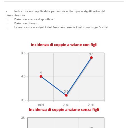
-
Indicatore non applicabile per valore nullo o poco significativo del
denominatore
..
Dato non ancora disponibile
...
Dato non rilevato
....
La mancanza o esiguità del fenomeno rende i valori non significativi
Incidenza di coppie anziane con figli
4.5
4.4
4
4.0
3.6
3.5
1991
2001
2011
Incidenza di coppie anziane senza figli
35
29