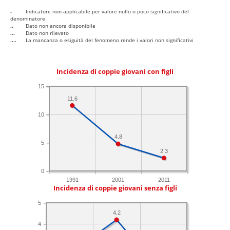
-
Indicatore non applicabile per valore nullo o poco significativo del
denominatore
..
Dato non ancora disponibile
...
Dato non rilevato
....
La mancanza o esiguità del fenomeno rende i valori non significativi
Incidenza di coppie giovani con figli
15
11.6
10
4.8
5
2.3
0
1991
2001
2011
Incidenza di coppie giovani senza figli
5
4.2
4