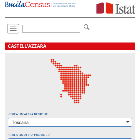
Vai
direttamente
a:
Contenuto
Ricerca
Toggle
navigation
.
CASTELL'AZZARA
CERCA UN'ALTRA REGIONE
Toscana
CERCA UN'ALTRA PROVINCIA