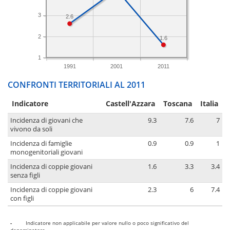
3
2.6
2
1.6
1
1991
2001
2011
CONFRONTI TERRITORIALI AL 2011
Indicatore
Castell'Azzara
Toscana
Italia
Incidenza di giovani che
9.3
7.6
7
vivono da soli
Incidenza di famiglie
0.9
0.9
1
monogenitoriali giovani
Incidenza di coppie giovani
1.6
3.3
3.4
senza figli
Incidenza di coppie giovani
2.3
6
7.4
con figli
-
Indicatore non applicabile per valore nullo o poco significativo del