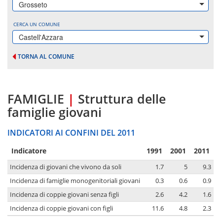
Grosseto
CERCA UN COMUNE
Castell'Azzara
TORNA AL COMUNE
FAMIGLIE
|
Struttura delle
famiglie giovani
INDICATORI AI CONFINI DEL 2011
Indicatore
1991
2001
2011
Incidenza di giovani che vivono da soli
1.7
5
9.3
Incidenza di famiglie monogenitoriali giovani
0.3
0.6
0.9
Incidenza di coppie giovani senza figli
2.6
4.2
1.6
Incidenza di coppie giovani con figli
11.6
4.8
2.3