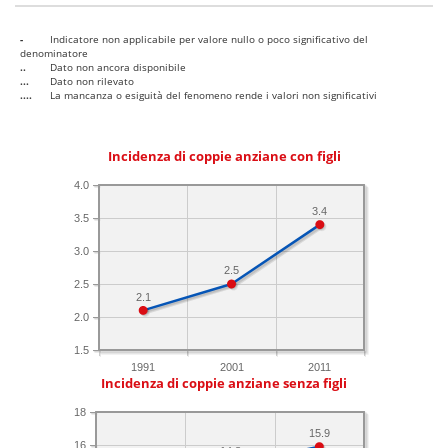
-
Indicatore non applicabile per valore nullo o poco significativo del
denominatore
..
Dato non ancora disponibile
...
Dato non rilevato
....
La mancanza o esiguità del fenomeno rende i valori non significativi
Incidenza di coppie anziane con figli
4.0
3.4
3.5
3.0
2.5
2.5
2.1
2.0
1.5
1991
2001
2011
Incidenza di coppie anziane senza figli
18
15.9
16