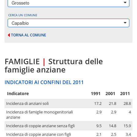
Grosseto
CERCA UN COMUNE
Capalbio
TORNA AL COMUNE
FAMIGLIE
|
Struttura delle
famiglie anziane
INDICATORI AI CONFINI DEL 2011
Indicatore
1991
2001
2011
Incidenza di anziani soli
17.2
21.8
28.8
Incidenza di famiglie monogenitoriali
2.9
2.9
4
anziane
Incidenza di coppie anziane senza figli
9.5
14.8
15.9
Incidenza di coppie anziane con figli
2.1
2.5
3.4