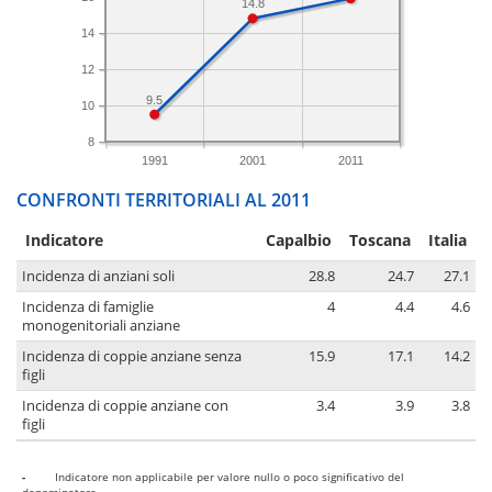
14.8
14
12
9.5
10
8
1991
2001
2011
CONFRONTI TERRITORIALI AL 2011
Indicatore
Capalbio
Toscana
Italia
Incidenza di anziani soli
28.8
24.7
27.1
Incidenza di famiglie
4
4.4
4.6
monogenitoriali anziane
Incidenza di coppie anziane senza
15.9
17.1
14.2
figli
Incidenza di coppie anziane con
3.4
3.9
3.8
figli
-
Indicatore non applicabile per valore nullo o poco significativo del