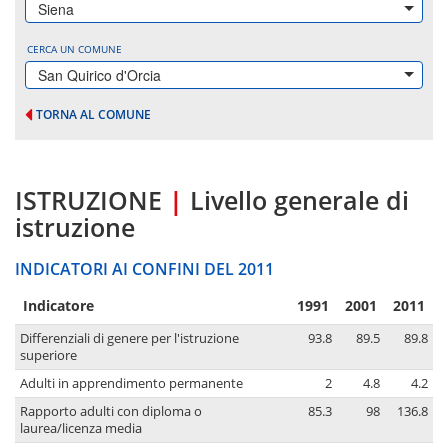
Siena
CERCA UN COMUNE
San Quirico d'Orcia
TORNA AL COMUNE
ISTRUZIONE
|
Livello generale di
istruzione
INDICATORI AI CONFINI DEL 2011
Indicatore
1991
2001
2011
Differenziali di genere per l'istruzione
93.8
89.5
89.8
superiore
Adulti in apprendimento permanente
2
4.8
4.2
Rapporto adulti con diploma o
85.3
98
136.8
laurea/licenza media