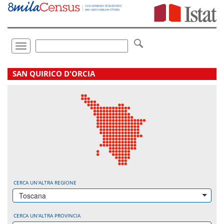
Vai
direttamente
a:
Contenuto
Ricerca
Toggle
navigation
.
SAN QUIRICO D'ORCIA
CERCA UN'ALTRA REGIONE
Toscana
CERCA UN'ALTRA PROVINCIA