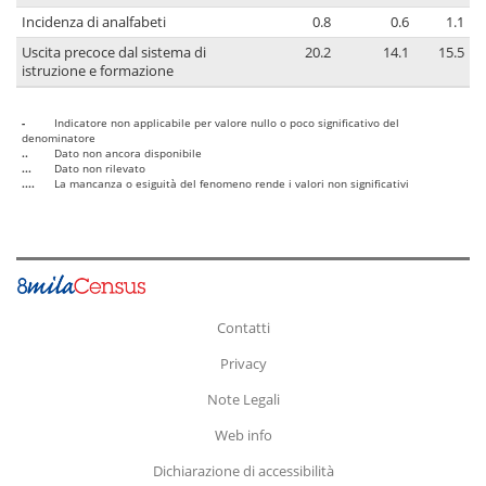
Incidenza di analfabeti
0.8
0.6
1.1
Uscita precoce dal sistema di
20.2
14.1
15.5
istruzione e formazione
-
Indicatore non applicabile per valore nullo o poco significativo del
denominatore
..
Dato non ancora disponibile
...
Dato non rilevato
....
La mancanza o esiguità del fenomeno rende i valori non significativi
Contatti
Privacy
Note Legali
Web info
Dichiarazione di accessibilità