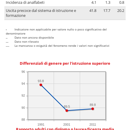
Incidenza di analfabeti
4.1
1.3
0.8
Uscita precoce dal sistema di istruzione e
41.8
17.7
20.2
formazione
-
Indicatore non applicabile per valore nullo o poco significativo del
denominatore
..
Dato non ancora disponibile
...
Dato non rilevato
....
La mancanza o esiguità del fenomeno rende i valori non significativi
Differenziali di genere per l'istruzione superiore
96
93.8
94
92
89.8
89.5
90
88
1991
2001
2011
Rapporto adulti con diploma o laurea/licenza media