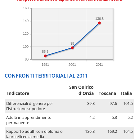
160
136.8
140
120
98
100
85.3
80
1991
2001
2011
CONFRONTI TERRITORIALI AL 2011
San Quirico
Indicatore
d'Orcia
Toscana
Italia
Differenziali di genere per
89.8
97.6
101.5
l'istruzione superiore
Adulti in apprendimento
4.2
5.3
5.2
permanente
Rapporto adulti con diploma o
136.8
169.2
164.5
laurea/licenza media