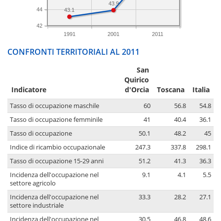
43.9
44
43.1
42
1991
2001
2011
CONFRONTI TERRITORIALI AL 2011
San
Quirico
Indicatore
d'Orcia
Toscana
Italia
Tasso di occupazione maschile
60
56.8
54.8
Tasso di occupazione femminile
41
40.4
36.1
Tasso di occupazione
50.1
48.2
45
Indice di ricambio occupazionale
247.3
337.8
298.1
Tasso di occupazione 15-29 anni
51.2
41.3
36.3
Incidenza dell'occupazione nel
9.1
4.1
5.5
settore agricolo
Incidenza dell'occupazione nel
33.3
28.2
27.1
settore industriale
Incidenza dell'occupazione nel
30.5
46.8
48.6