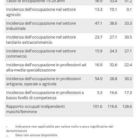
Tasso di occupazione 15-29 anni
56.9
53.4
51.2
Incidenza dell'occupazione nel settore
13.3
10.1
9.1
agricolo
Incidenza dell'occupazione nel settore
47.1
38.6
33.3
industriale
Incidenza dell'occupazione nel settore
23.7
27.1
30.5
terziario extracommercio
Incidenza dell'occupazione nel settore
15.9
24.3
27.1
commercio
Incidenza dell'occupazione in professioni ad
16.9
32.6
22.4
alta-media specializzazione
Incidenza dell'occupazione in professioni
54.9
28.8
30.2
artigiane, operaie o agricole
Incidenza dell'occupazione in professioni a
5.3
16.6
17.3
basso livello di competenza
Rapporto occupati indipendenti
101.6
116.6
128.6
maschi/femmine
-
Indicatore non applicabile per valore nullo o poco significativo del
denominatore
..
Dato non ancora disponibile