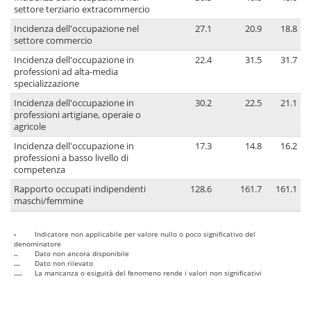
settore terziario extracommercio
Incidenza dell'occupazione nel
27.1
20.9
18.8
settore commercio
Incidenza dell'occupazione in
22.4
31.5
31.7
professioni ad alta-media
specializzazione
Incidenza dell'occupazione in
30.2
22.5
21.1
professioni artigiane, operaie o
agricole
Incidenza dell'occupazione in
17.3
14.8
16.2
professioni a basso livello di
competenza
Rapporto occupati indipendenti
128.6
161.7
161.1
maschi/femmine
-
Indicatore non applicabile per valore nullo o poco significativo del
denominatore
..
Dato non ancora disponibile
...
Dato non rilevato
....
La mancanza o esiguità del fenomeno rende i valori non significativi