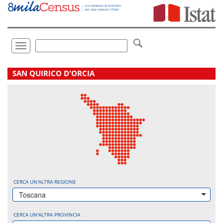
Vai
direttamente
a:
Contenuto
Ricerca
Toggle
navigation
.
SAN QUIRICO D'ORCIA
CERCA UN'ALTRA REGIONE
Toscana
CERCA UN'ALTRA PROVINCIA