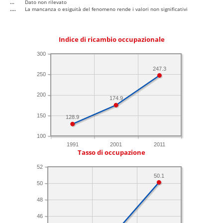
...
Dato non rilevato
....
La mancanza o esiguità del fenomeno rende i valori non significativi
Indice di ricambio occupazionale
300
247.3
250
200
174.9
150
128.9
100
1991
2001
2011
Tasso di occupazione
52
50.1
50
48
46