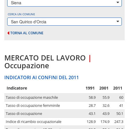
Siena
CERCA UN COMUNE
San Quirico d'Orcia
TORNA AL COMUNE
MERCATO DEL LAVORO
|
Occupazione
INDICATORI AI CONFINI DEL 2011
Indicatore
1991
2001
2011
Tasso di occupazione maschile
58.9
55.9
60
Tasso di occupazione femminile
28.7
32.6
41
Tasso di occupazione
43.1
43.9
50.1
Indice di ricambio occupazionale
128.9
174.9
247.3