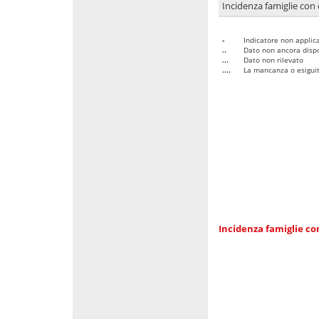
Incidenza famiglie con 
-
Indicatore non applica
..
Dato non ancora dispo
...
Dato non rilevato
....
La mancanza o esiguità
Incidenza famiglie co