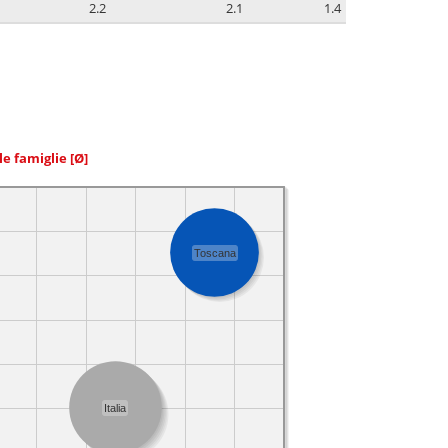
2.2
2.1
1.4
le famiglie
[Ø]
Toscana
Italia