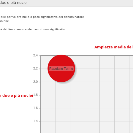
due o più nuclei
bile per valore nullo o poco significativo del denominatore
nibile
 del fenomeno rende i valori non significativi
Ampiezza media del
2.4
2.2
Rapolano Terme
2.0
n due o più nuclei
1.8
1.6
1.4