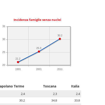
Incidenza famiglie senza nuclei
35
30.2
30
25.3
25
21.2
20
1991
2001
2011
apolano Terme
Toscana
Italia
2.4
2.3
2.4
30.2
34.8
33.8