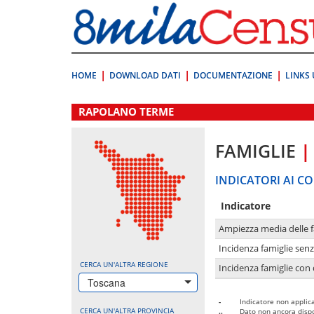
Vai
direttamente
a:
Contenuto
Ricerca
HOME
DOWNLOAD DATI
DOCUMENTAZIONE
LINKS 
.
RAPOLANO TERME
FAMIGLIE
|
INDICATORI AI CO
Indicatore
Ampiezza media delle f
Incidenza famiglie senz
CERCA UN'ALTRA REGIONE
Incidenza famiglie con 
Toscana
-
Indicatore non applica
CERCA UN'ALTRA PROVINCIA
..
Dato non ancora dispo