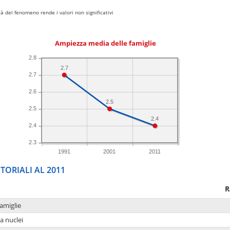
 del fenomeno rende i valori non significativi
Ampiezza media delle famiglie
2.8
2.7
2.7
2.6
2.5
2.5
2.4
2.4
2.3
1991
2001
2011
TORIALI AL 2011
R
amiglie
a nuclei