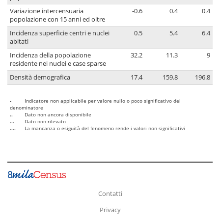
Variazione intercensuaria
-0.6
0.4
0.4
popolazione con 15 anni ed oltre
Incidenza superficie centri e nuclei
0.5
5.4
6.4
abitati
Incidenza della popolazione
32.2
11.3
9
residente nei nuclei e case sparse
Densità demografica
17.4
159.8
196.8
-
Indicatore non applicabile per valore nullo o poco significativo del
denominatore
..
Dato non ancora disponibile
...
Dato non rilevato
....
La mancanza o esiguità del fenomeno rende i valori non significativi
Contatti
Privacy