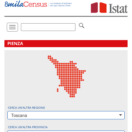
Vai
direttamente
a:
Contenuto
Ricerca
Toggle
navigation
.
PIENZA
CERCA UN'ALTRA REGIONE
Toscana
CERCA UN'ALTRA PROVINCIA