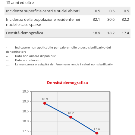
15 anni ed oltre
Incidenza superficie centri e nuclei abitati
0.5
0.5
0.5
Incidenza della popolazione residente nei
32.1
30.6
32.2
nuclei e case sparse
Densità demografica
18.9
18.2
17.4
-
Indicatore non applicabile per valore nullo o poco significativo del
denominatore
..
Dato non ancora disponibile
...
Dato non rilevato
....
La mancanza o esiguità del fenomeno rende i valori non significativi
Densità demografica
19.5
18.9
19.0
18.5
18.2
18.0
17.4
17.5