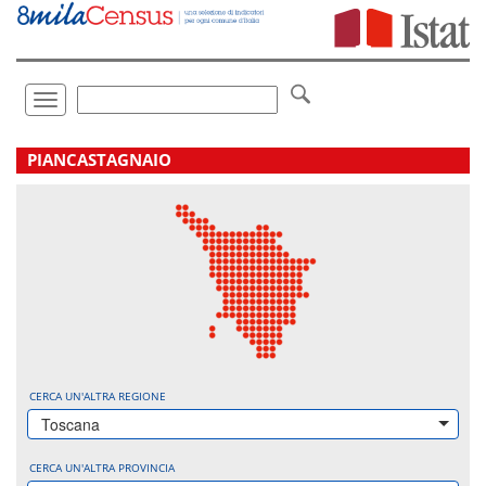
Vai
direttamente
a:
Contenuto
Ricerca
Toggle
navigation
.
PIANCASTAGNAIO
CERCA UN'ALTRA REGIONE
Toscana
CERCA UN'ALTRA PROVINCIA