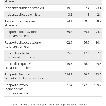
stranieri
Incidenza di minori stranieri
19.9
22.4
23.4
Incidenza di coppie miste
3.2
3
2.4
Tasso di occupazione
74.1
59.6
58.9
straniera
Rapporto occupazione
65.8
79.1
74.9
italiana/straniera
Rapporto disoccupazione
102.9
56.9
80.4
italiana/straniera
Indice di mobilità
25.7
17.3
16
residenziale straniera
Indice di frequenza
15.6
38.2
39.5
scolastica straniera
Rapporto frequenza
214.2
99.9
112.9
scolastica italiana/straniera
Rapporto lavoro
154
142.9
159.2
indipendente
italiano/straniero
-
Indicatore non applicabile per valore nullo o poco significativo del