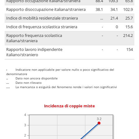
Rapporto occupazione italiana/straniera
88.4
109.3
65.8
Rapporto disoccupazione italiana/straniera
38.1
34.1
102.9
Indice di mobilità residenziale straniera
...
21.4
25.7
Indice di frequenza scolastica straniera
-
0
15.6
Rapporto frequenza scolastica
-
-
214.2
italiana/straniera
Rapporto lavoro indipendente
-
-
154
italiano/straniero
-
Indicatore non applicabile per valore nullo o poco significativo del
denominatore
..
Dato non ancora disponibile
...
Dato non rilevato
....
La mancanza o esiguità del fenomeno rende i valori non significativi
Incidenza di coppie miste
4
3.2
3
2