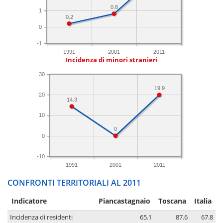
0.8
1
0.2
0
-1
1991
2001
2011
Incidenza di minori stranieri
30
19.9
20
14.3
10
0
0
-10
1991
2001
2011
CONFRONTI TERRITORIALI AL 2011
Indicatore
Piancastagnaio
Toscana
Italia
Incidenza di residenti
65.1
87.6
67.8