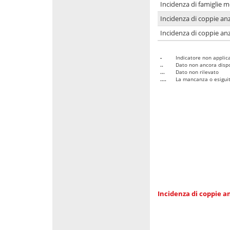
Incidenza di famiglie 
Incidenza di coppie anz
Incidenza di coppie anz
-
Indicatore non applica
..
Dato non ancora dispo
...
Dato non rilevato
....
La mancanza o esiguità
Incidenza di coppie an