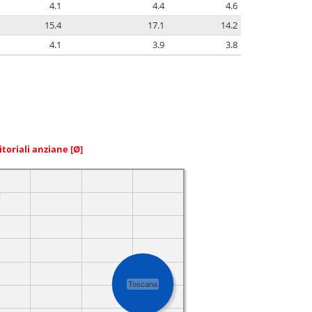
4.1
4.4
4.6
15.4
17.1
14.2
4.1
3.9
3.8
itoriali anziane
[Ø]
Toscana