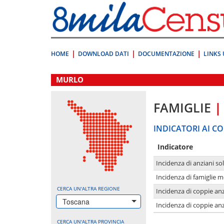
Vai
direttamente
a:
Contenuto
Ricerca
HOME
DOWNLOAD DATI
DOCUMENTAZIONE
LINKS 
.
MURLO
FAMIGLIE
|
INDICATORI AI CO
Indicatore
Incidenza di anziani sol
Incidenza di famiglie 
CERCA UN'ALTRA REGIONE
Incidenza di coppie anz
Toscana
Incidenza di coppie anz
CERCA UN'ALTRA PROVINCIA