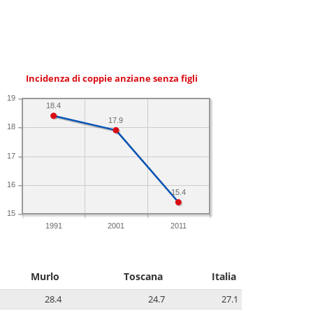
Incidenza di coppie anziane senza figli
19
18.4
17.9
18
17
16
15.4
15
1991
2001
2011
Murlo
Toscana
Italia
28.4
24.7
27.1