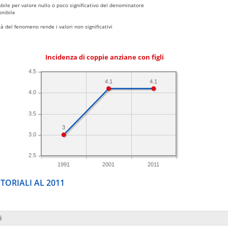
bile per valore nullo o poco significativo del denominatore
nibile
 del fenomeno rende i valori non significativi
Incidenza di coppie anziane con figli
4.5
4.1
4.1
4.0
3.5
3
3.0
2.5
1991
2001
2011
TORIALI AL 2011
i