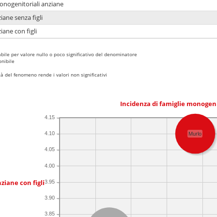
monogenitoriali anziane
iane senza figli
iane con figli
bile per valore nullo o poco significativo del denominatore
nibile
 del fenomeno rende i valori non significativi
Incidenza di famiglie monogen
4.15
4.10
Murlo
4.05
4.00
ziane con figli
3.95
3.90
3.85