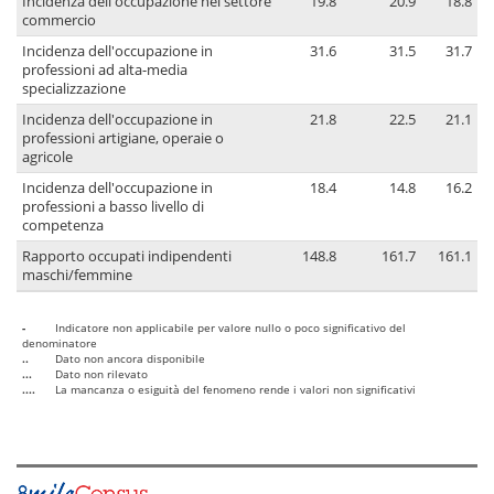
Incidenza dell'occupazione nel settore
19.8
20.9
18.8
commercio
Incidenza dell'occupazione in
31.6
31.5
31.7
professioni ad alta-media
specializzazione
Incidenza dell'occupazione in
21.8
22.5
21.1
professioni artigiane, operaie o
agricole
Incidenza dell'occupazione in
18.4
14.8
16.2
professioni a basso livello di
competenza
Rapporto occupati indipendenti
148.8
161.7
161.1
maschi/femmine
-
Indicatore non applicabile per valore nullo o poco significativo del
denominatore
..
Dato non ancora disponibile
...
Dato non rilevato
....
La mancanza o esiguità del fenomeno rende i valori non significativi