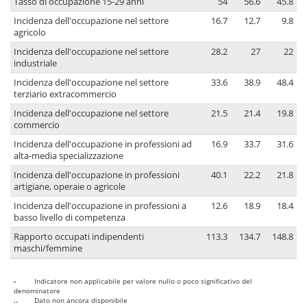
Tasso di occupazione 15-29 anni
54
56.6
45.8
Incidenza dell'occupazione nel settore
16.7
12.7
9.8
agricolo
Incidenza dell'occupazione nel settore
28.2
27
22
industriale
Incidenza dell'occupazione nel settore
33.6
38.9
48.4
terziario extracommercio
Incidenza dell'occupazione nel settore
21.5
21.4
19.8
commercio
Incidenza dell'occupazione in professioni ad
16.9
33.7
31.6
alta-media specializzazione
Incidenza dell'occupazione in professioni
40.1
22.2
21.8
artigiane, operaie o agricole
Incidenza dell'occupazione in professioni a
12.6
18.9
18.4
basso livello di competenza
Rapporto occupati indipendenti
113.3
134.7
148.8
maschi/femmine
-
Indicatore non applicabile per valore nullo o poco significativo del
denominatore
..
Dato non ancora disponibile