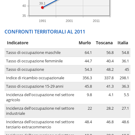
39.1
40
35
1991
2001
2011
CONFRONTI TERRITORIALI AL 2011
Indicatore
Murlo
Toscana
Italia
Tasso di occupazione maschile
64.1
56.8
54.8
Tasso di occupazione femminile
44.7
40.4
36.1
Tasso di occupazione
54.3
48.2
45
Indice di ricambio occupazionale
356.3
337.8
298.1
Tasso di occupazione 15-29 anni
45.8
41.3
36.3
Incidenza dell'occupazione nel settore
9.8
4.1
5.5
agricolo
Incidenza dell'occupazione nel settore
22
28.2
27.1
industriale
Incidenza dell'occupazione nel settore
48.4
46.8
48.6
terziario extracommercio