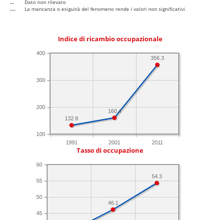
...
Dato non rilevato
....
La mancanza o esiguità del fenomeno rende i valori non significativi
Indice di ricambio occupazionale
400
356.3
300
200
160.4
132.8
100
1991
2001
2011
Tasso di occupazione
60
54.3
55
50
46.1
45