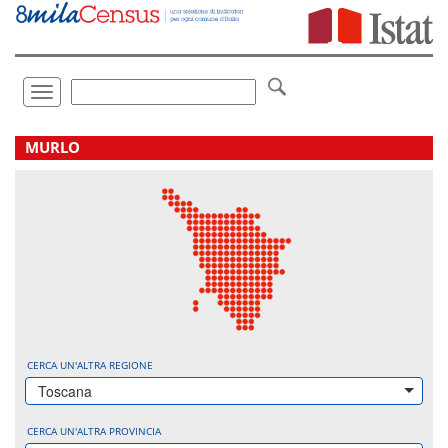
Vai
direttamente
a:
Contenuto
Ricerca
Toggle
navigation
.
MURLO
CERCA UN'ALTRA REGIONE
Toscana
CERCA UN'ALTRA PROVINCIA