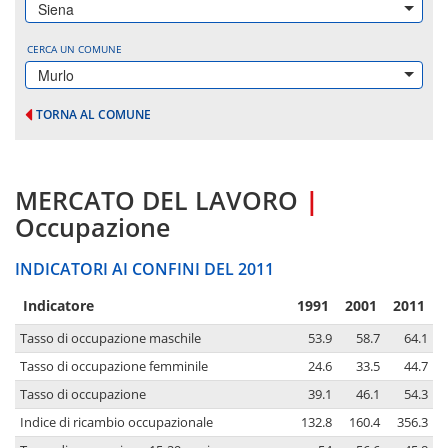
Siena
CERCA UN COMUNE
Murlo
TORNA AL COMUNE
MERCATO DEL LAVORO
|
Occupazione
INDICATORI AI CONFINI DEL 2011
Indicatore
1991
2001
2011
Tasso di occupazione maschile
53.9
58.7
64.1
Tasso di occupazione femminile
24.6
33.5
44.7
Tasso di occupazione
39.1
46.1
54.3
Indice di ricambio occupazionale
132.8
160.4
356.3