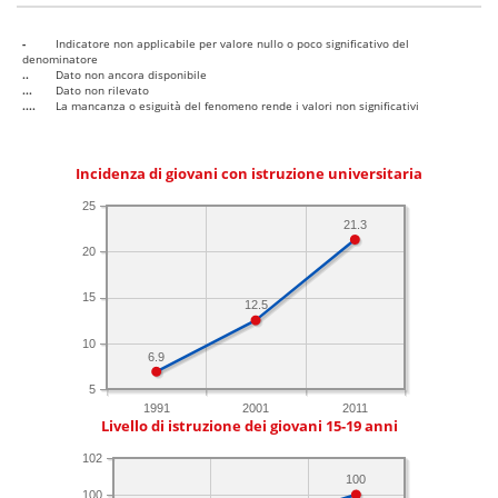
-
Indicatore non applicabile per valore nullo o poco significativo del
denominatore
..
Dato non ancora disponibile
...
Dato non rilevato
....
La mancanza o esiguità del fenomeno rende i valori non significativi
Incidenza di giovani con istruzione universitaria
25
21.3
20
15
12.5
10
6.9
5
1991
2001
2011
Livello di istruzione dei giovani 15-19 anni
102
100
100