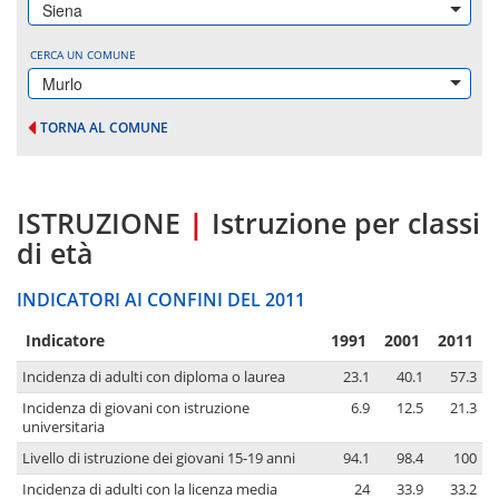
Siena
CERCA UN COMUNE
Murlo
TORNA AL COMUNE
ISTRUZIONE
|
Istruzione per classi
di età
INDICATORI AI CONFINI DEL 2011
Indicatore
1991
2001
2011
Incidenza di adulti con diploma o laurea
23.1
40.1
57.3
Incidenza di giovani con istruzione
6.9
12.5
21.3
universitaria
Livello di istruzione dei giovani 15-19 anni
94.1
98.4
100
Incidenza di adulti con la licenza media
24
33.9
33.2