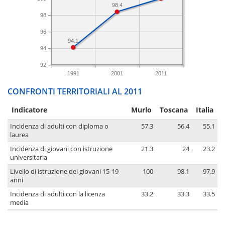
98.4
98
96
94.1
94
92
1991
2001
2011
CONFRONTI TERRITORIALI AL 2011
Indicatore
Murlo
Toscana
Italia
Incidenza di adulti con diploma o
57.3
56.4
55.1
laurea
Incidenza di giovani con istruzione
21.3
24
23.2
universitaria
Livello di istruzione dei giovani 15-19
100
98.1
97.9
anni
Incidenza di adulti con la licenza
33.2
33.3
33.5
media