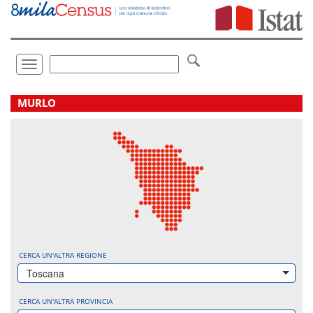
Vai
direttamente
a:
Contenuto
Ricerca
Toggle
navigation
.
MURLO
CERCA UN'ALTRA REGIONE
Toscana
CERCA UN'ALTRA PROVINCIA