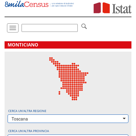
Vai
direttamente
a:
Contenuto
Ricerca
Toggle
navigation
.
MONTICIANO
CERCA UN'ALTRA REGIONE
Toscana
CERCA UN'ALTRA PROVINCIA