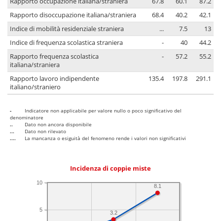
Rapporto occupazione italiana/straniera
67.8
60.1
87.2
Rapporto disoccupazione italiana/straniera
68.4
40.2
42.1
Indice di mobilità residenziale straniera
...
7.5
13
Indice di frequenza scolastica straniera
-
40
44.2
Rapporto frequenza scolastica
-
57.2
55.2
italiana/straniera
Rapporto lavoro indipendente
135.4
197.8
291.1
italiano/straniero
-
Indicatore non applicabile per valore nullo o poco significativo del
denominatore
..
Dato non ancora disponibile
...
Dato non rilevato
....
La mancanza o esiguità del fenomeno rende i valori non significativi
Incidenza di coppie miste
10
8.1
5
3.2