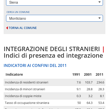
Siena
CERCA UN COMUNE
Monticiano
TORNA AL COMUNE
INTEGRAZIONE DEGLI STRANIERI
|
Indici di presenza ed integrazione
INDICATORI AI CONFINI DEL 2011
Indicatore
1991
2001
2011
Incidenza di residenti stranieri
7.6
103.7
234.6
Incidenza di minori stranieri
9.1
28.8
28.3
Incidenza di coppie miste
0.3
3.2
8.1
Tasso di occupazione straniera
50
64.3
53.4