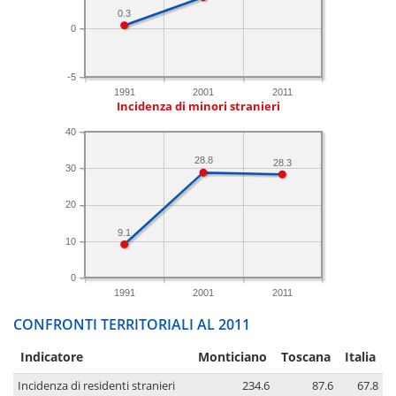
0.3
0
-5
1991
2001
2011
Incidenza di minori stranieri
40
28.8
28.3
30
20
9.1
10
0
1991
2001
2011
CONFRONTI TERRITORIALI AL 2011
Indicatore
Monticiano
Toscana
Italia
Incidenza di residenti stranieri
234.6
87.6
67.8