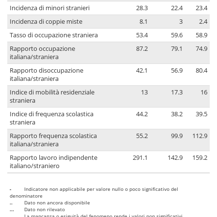
Incidenza di minori stranieri
28.3
22.4
23.4
Incidenza di coppie miste
8.1
3
2.4
Tasso di occupazione straniera
53.4
59.6
58.9
Rapporto occupazione
87.2
79.1
74.9
italiana/straniera
Rapporto disoccupazione
42.1
56.9
80.4
italiana/straniera
Indice di mobilità residenziale
13
17.3
16
straniera
Indice di frequenza scolastica
44.2
38.2
39.5
straniera
Rapporto frequenza scolastica
55.2
99.9
112.9
italiana/straniera
Rapporto lavoro indipendente
291.1
142.9
159.2
italiano/straniero
-
Indicatore non applicabile per valore nullo o poco significativo del
denominatore
..
Dato non ancora disponibile
...
Dato non rilevato
....
La mancanza o esiguità del fenomeno rende i valori non significativi