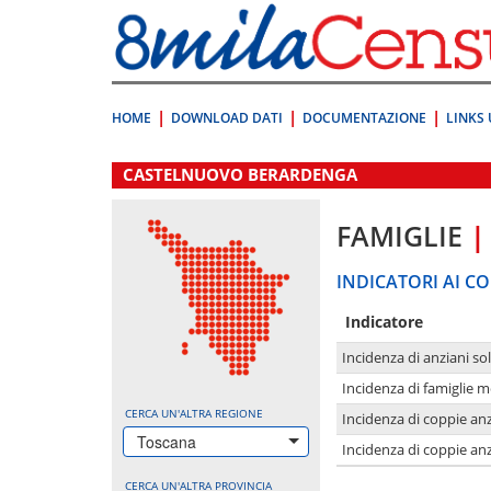
Vai
direttamente
a:
Contenuto
Ricerca
HOME
DOWNLOAD DATI
DOCUMENTAZIONE
LINKS 
.
CASTELNUOVO BERARDENGA
FAMIGLIE
|
INDICATORI AI CO
Indicatore
Incidenza di anziani sol
Incidenza di famiglie 
CERCA UN'ALTRA REGIONE
Incidenza di coppie anz
Toscana
Incidenza di coppie anz
CERCA UN'ALTRA PROVINCIA