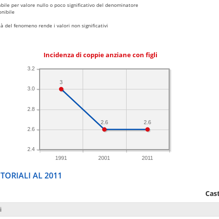
bile per valore nullo o poco significativo del denominatore
nibile
 del fenomeno rende i valori non significativi
Incidenza di coppie anziane con figli
3.2
3
3.0
2.8
2.6
2.6
2.6
2.4
1991
2001
2011
TORIALI AL 2011
Cas
i