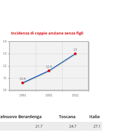
Incidenza di coppie anziane senza figli
14
13
13
12
11.6
11
10.6
10
1991
2001
2011
telnuovo Berardenga
Toscana
Italia
21.7
24.7
27.1