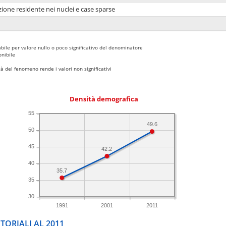
ione residente nei nuclei e case sparse
bile per valore nullo o poco significativo del denominatore
nibile
 del fenomeno rende i valori non significativi
Densità demografica
55
49.6
50
45
42.2
40
35.7
35
30
1991
2001
2011
TORIALI AL 2011