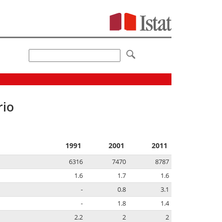
rio
1991
2001
2011
6316
7470
8787
1.6
1.7
1.6
-
0.8
3.1
-
1.8
1.4
2.2
2
2