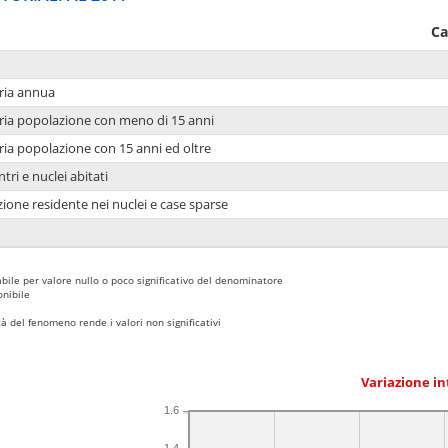
Ca
ria annua
ria popolazione con meno di 15 anni
ria popolazione con 15 anni ed oltre
tri e nuclei abitati
ione residente nei nuclei e case sparse
bile per valore nullo o poco significativo del denominatore
nibile
 del fenomeno rende i valori non significativi
Variazione i
1.6