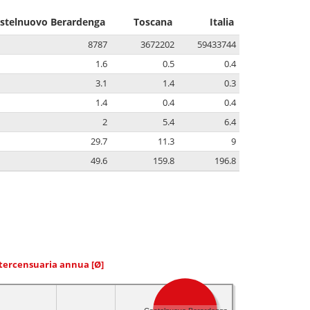
stelnuovo Berardenga
Toscana
Italia
8787
3672202
59433744
1.6
0.5
0.4
3.1
1.4
0.3
1.4
0.4
0.4
2
5.4
6.4
29.7
11.3
9
49.6
159.8
196.8
ntercensuaria annua
[Ø]