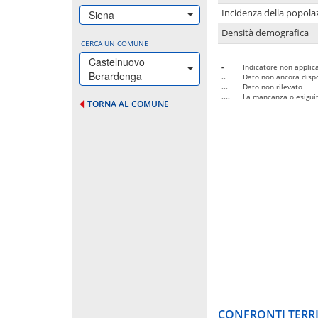
Incidenza della popolaz
Siena
Densità demografica
CERCA UN COMUNE
Castelnuovo
-
Indicatore non applica
Berardenga
..
Dato non ancora dispo
...
Dato non rilevato
....
La mancanza o esiguità
TORNA AL COMUNE
CONFRONTI TERRI