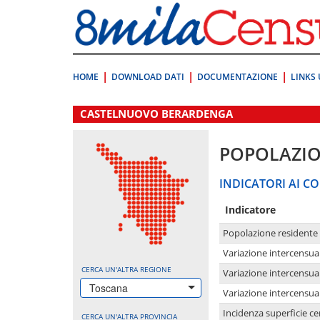
Vai
direttamente
a:
Contenuto
Ricerca
HOME
DOWNLOAD DATI
DOCUMENTAZIONE
LINKS 
.
CASTELNUOVO BERARDENGA
POPOLAZI
INDICATORI AI CO
Indicatore
Popolazione residente
Variazione intercensua
CERCA UN'ALTRA REGIONE
Variazione intercensua
Toscana
Variazione intercensua
Incidenza superficie cen
CERCA UN'ALTRA PROVINCIA