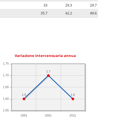
33
29.3
29.7
35.7
42.2
49.6
Variazione intercensuaria annua
1.75
1.7
1.70
1.65
1.6
1.6
1.60
1.55
1991
2001
2011