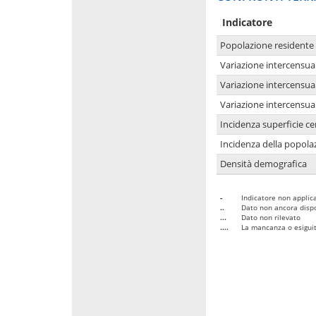
Indicatore
Popolazione residente
Variazione intercensua
Variazione intercensua
Variazione intercensua
Incidenza superficie cen
Incidenza della popolaz
Densità demografica
-
Indicatore non applica
..
Dato non ancora dispo
...
Dato non rilevato
....
La mancanza o esiguità