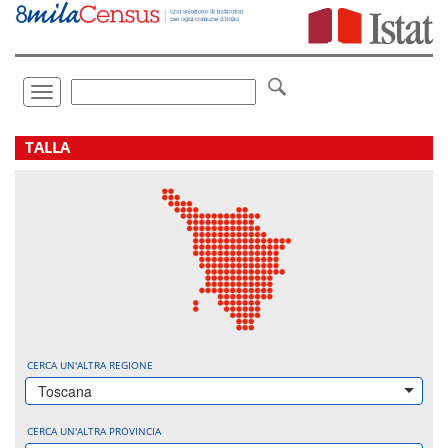
Vai
direttamente
a:
Contenuto
Ricerca
Toggle
navigation
.
TALLA
CERCA UN'ALTRA REGIONE
Toscana
CERCA UN'ALTRA PROVINCIA