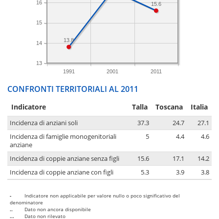
16
15.6
15
13.8
14
13
1991
2001
2011
CONFRONTI TERRITORIALI AL 2011
Indicatore
Talla
Toscana
Italia
Incidenza di anziani soli
37.3
24.7
27.1
Incidenza di famiglie monogenitoriali
5
4.4
4.6
anziane
Incidenza di coppie anziane senza figli
15.6
17.1
14.2
Incidenza di coppie anziane con figli
5.3
3.9
3.8
-
Indicatore non applicabile per valore nullo o poco significativo del
denominatore
..
Dato non ancora disponibile
...
Dato non rilevato