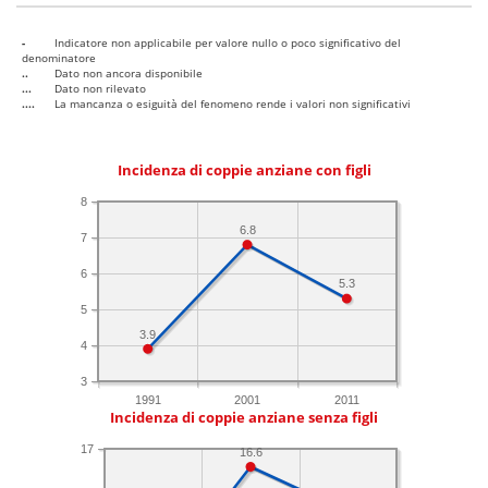
-
Indicatore non applicabile per valore nullo o poco significativo del
denominatore
..
Dato non ancora disponibile
...
Dato non rilevato
....
La mancanza o esiguità del fenomeno rende i valori non significativi
Incidenza di coppie anziane con figli
8
6.8
7
6
5.3
5
3.9
4
3
1991
2001
2011
Incidenza di coppie anziane senza figli
17
16.6