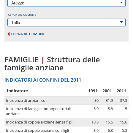
Arezzo
CERCA UN COMUNE
Talla
TORNA AL COMUNE
FAMIGLIE
|
Struttura delle
famiglie anziane
INDICATORI AI CONFINI DEL 2011
Indicatore
1991
2001
2011
Incidenza di anziani soli
30
31.9
37.3
Incidenza di famiglie monogenitoriali
5.9
5.8
5
anziane
Incidenza di coppie anziane senza figli
13.8
16.6
15.6
Incidenza di coppie anziane con figli
3.9
6.8
5.3