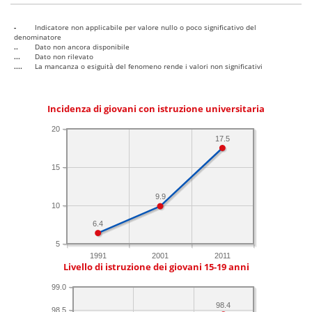
-
Indicatore non applicabile per valore nullo o poco significativo del
denominatore
..
Dato non ancora disponibile
...
Dato non rilevato
....
La mancanza o esiguità del fenomeno rende i valori non significativi
Incidenza di giovani con istruzione universitaria
20
17.5
15
9.9
10
6.4
5
1991
2001
2011
Livello di istruzione dei giovani 15-19 anni
99.0
98.4
98.5