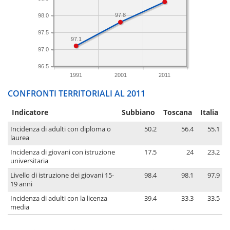
97.8
98.0
97.5
97.1
97.0
96.5
1991
2001
2011
CONFRONTI TERRITORIALI AL 2011
Indicatore
Subbiano
Toscana
Italia
Incidenza di adulti con diploma o
50.2
56.4
55.1
laurea
Incidenza di giovani con istruzione
17.5
24
23.2
universitaria
Livello di istruzione dei giovani 15-
98.4
98.1
97.9
19 anni
Incidenza di adulti con la licenza
39.4
33.3
33.5
media