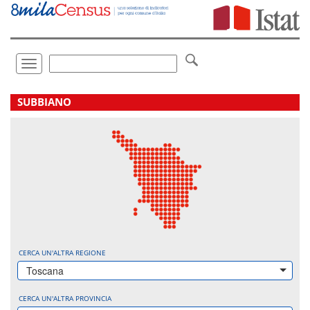
Vai
direttamente
a:
Contenuto
Ricerca
Toggle
navigation
.
SUBBIANO
CERCA UN'ALTRA REGIONE
Toscana
CERCA UN'ALTRA PROVINCIA