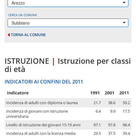
Arezzo
CERCA UN COMUNE
Subbiano
TORNA AL COMUNE
ISTRUZIONE
|
Istruzione per classi
di età
INDICATORI AI CONFINI DEL 2011
Indicatore
1991
2001
2011
Incidenza di adulti con diploma o laurea
21.7
38.6
50.2
Incidenza di giovani con istruzione
6.4
9.9
17.5
universitaria
Livello di istruzione dei giovani 15-19 anni
97.1
97.8
98.4
Incidenza di adulti con la licenza media
29.5
37.5
39.4