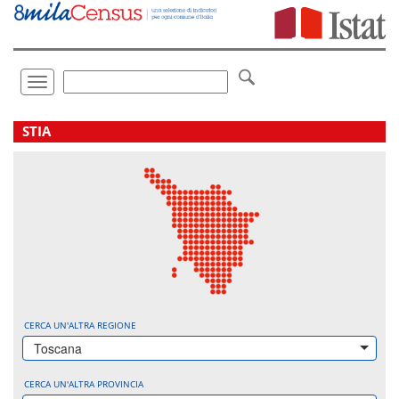
Vai
direttamente
a:
Contenuto
Ricerca
Toggle
navigation
.
STIA
CERCA UN'ALTRA REGIONE
Toscana
CERCA UN'ALTRA PROVINCIA