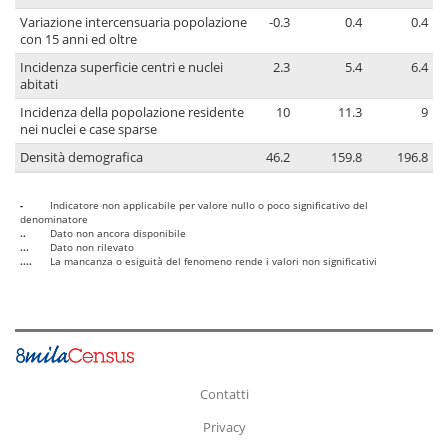
Variazione intercensuaria popolazione
-0.3
0.4
0.4
con 15 anni ed oltre
Incidenza superficie centri e nuclei
2.3
5.4
6.4
abitati
Incidenza della popolazione residente
10
11.3
9
nei nuclei e case sparse
Densità demografica
46.2
159.8
196.8
-
Indicatore non applicabile per valore nullo o poco significativo del
denominatore
..
Dato non ancora disponibile
...
Dato non rilevato
....
La mancanza o esiguità del fenomeno rende i valori non significativi
Contatti
Privacy