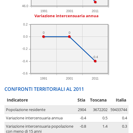
46.0
1991
2001
2011
Variazione intercensuaria annua
0.2
0
0
0.0
-0.2
-0.4
-0.4
-0.6
1991
2001
2011
CONFRONTI TERRITORIALI AL 2011
Indicatore
Stia
Toscana
Italia
Popolazione residente
2904
3672202
59433744
Variazione intercensuaria annua
-0.4
0.5
0.4
Variazione intercensuaria popolazione
-0.8
1.4
0.3
con meno di 15 anni