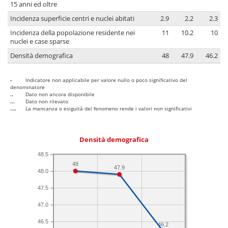
15 anni ed oltre
Incidenza superficie centri e nuclei abitati
2.9
2.2
2.3
Incidenza della popolazione residente nei
11
10.2
10
nuclei e case sparse
Densità demografica
48
47.9
46.2
-
Indicatore non applicabile per valore nullo o poco significativo del
denominatore
..
Dato non ancora disponibile
...
Dato non rilevato
....
La mancanza o esiguità del fenomeno rende i valori non significativi
Densità demografica
48.5
48
47.9
48.0
47.5
47.0
46.5
46.2