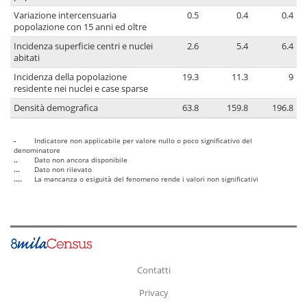
Variazione intercensuaria
0.5
0.4
0.4
popolazione con 15 anni ed oltre
Incidenza superficie centri e nuclei
2.6
5.4
6.4
abitati
Incidenza della popolazione
19.3
11.3
9
residente nei nuclei e case sparse
Densità demografica
63.8
159.8
196.8
-
Indicatore non applicabile per valore nullo o poco significativo del
denominatore
..
Dato non ancora disponibile
...
Dato non rilevato
....
La mancanza o esiguità del fenomeno rende i valori non significativi
Contatti
Privacy