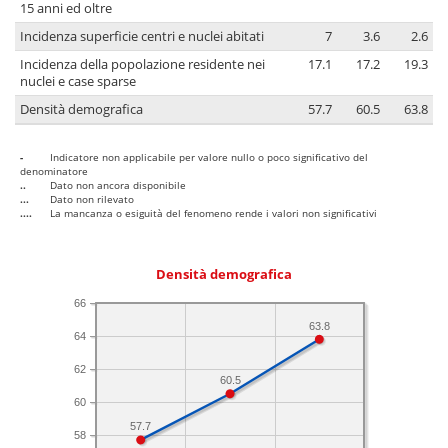
15 anni ed oltre
Incidenza superficie centri e nuclei abitati
7
3.6
2.6
Incidenza della popolazione residente nei
17.1
17.2
19.3
nuclei e case sparse
Densità demografica
57.7
60.5
63.8
-
Indicatore non applicabile per valore nullo o poco significativo del
denominatore
..
Dato non ancora disponibile
...
Dato non rilevato
....
La mancanza o esiguità del fenomeno rende i valori non significativi
Densità demografica
66
63.8
64
62
60.5
60
57.7
58