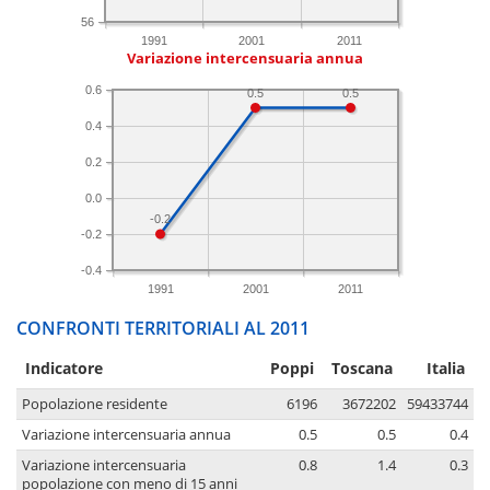
56
1991
2001
2011
Variazione intercensuaria annua
0.6
0.5
0.5
0.4
0.2
0.0
-0.2
-0.2
-0.4
1991
2001
2011
CONFRONTI TERRITORIALI AL 2011
Indicatore
Poppi
Toscana
Italia
Popolazione residente
6196
3672202
59433744
Variazione intercensuaria annua
0.5
0.5
0.4
Variazione intercensuaria
0.8
1.4
0.3
popolazione con meno di 15 anni