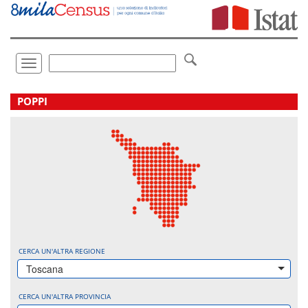
Vai
direttamente
a:
Contenuto
Ricerca
Toggle
navigation
.
POPPI
CERCA UN'ALTRA REGIONE
Toscana
CERCA UN'ALTRA PROVINCIA