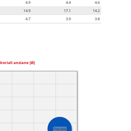
4.9
4.4
4.6
14.9
17.1
14.2
4.7
3.9
3.8
itoriali anziane
[Ø]
Toscana