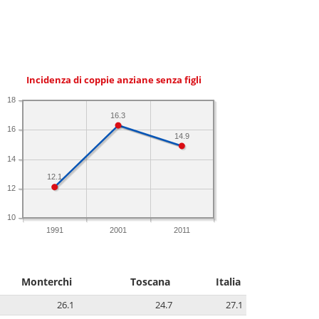
Incidenza di coppie anziane senza figli
18
16.3
16
14.9
14
12.1
12
10
1991
2001
2011
Monterchi
Toscana
Italia
26.1
24.7
27.1