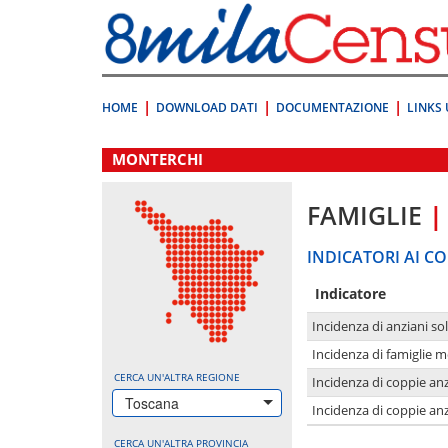
Vai
direttamente
a:
Contenuto
Ricerca
HOME
DOWNLOAD DATI
DOCUMENTAZIONE
LINKS 
.
MONTERCHI
FAMIGLIE
|
INDICATORI AI CO
Indicatore
Incidenza di anziani sol
Incidenza di famiglie 
CERCA UN'ALTRA REGIONE
Incidenza di coppie anz
Toscana
Incidenza di coppie anz
CERCA UN'ALTRA PROVINCIA