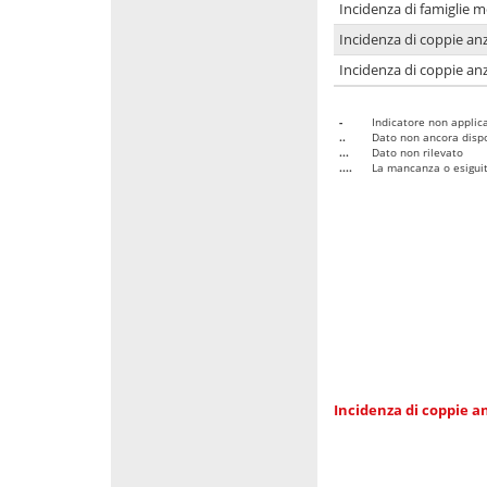
Incidenza di famiglie 
Incidenza di coppie anz
Incidenza di coppie anz
-
Indicatore non applica
..
Dato non ancora dispo
...
Dato non rilevato
....
La mancanza o esiguità
Incidenza di coppie an