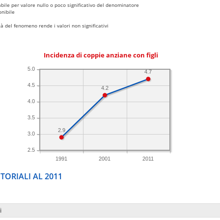
bile per valore nullo o poco significativo del denominatore
nibile
 del fenomeno rende i valori non significativi
Incidenza di coppie anziane con figli
5.0
4.7
4.5
4.2
4.0
3.5
2.9
3.0
2.5
1991
2001
2011
TORIALI AL 2011
i