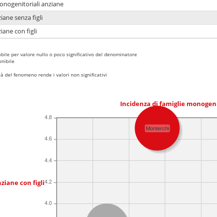
monogenitoriali anziane
iane senza figli
iane con figli
bile per valore nullo o poco significativo del denominatore
nibile
 del fenomeno rende i valori non significativi
Incidenza di famiglie monogen
4.8
Monterchi
4.6
4.4
ziane con figli
4.2
4.0