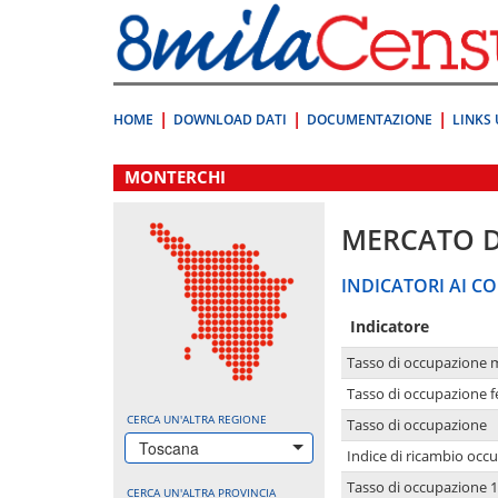
Vai
direttamente
a:
Contenuto
Ricerca
HOME
DOWNLOAD DATI
DOCUMENTAZIONE
LINKS 
.
MONTERCHI
MERCATO 
INDICATORI AI CO
Indicatore
Tasso di occupazione 
Tasso di occupazione 
CERCA UN'ALTRA REGIONE
Tasso di occupazione
Toscana
Indice di ricambio occ
Tasso di occupazione 1
CERCA UN'ALTRA PROVINCIA