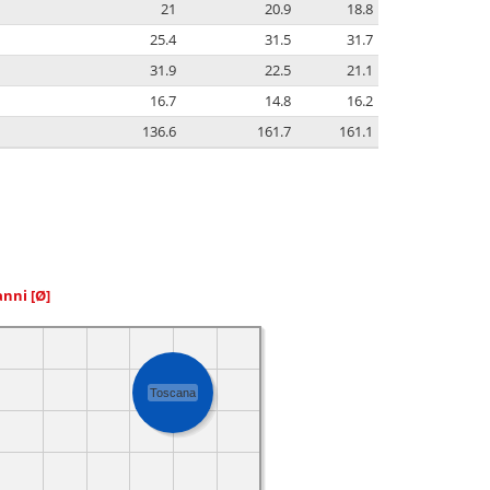
21
20.9
18.8
25.4
31.5
31.7
31.9
22.5
21.1
16.7
14.8
16.2
136.6
161.7
161.1
 anni
[Ø]
Toscana