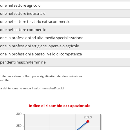
one nel settore agricolo
one nel settore industriale
ione nel settore terziario extracommercio
ione nel settore commercio
one in professioni ad alta-media specializzazione
one in professioni artigiane, operaie o agricole
one in professioni a basso livello di competenza
dipendenti maschi/femmine
bile per valore nullo o poco significativo del denominatore
nibile
 del fenomeno rende i valori non significativi
Indice di ricambio occupazionale
300
269.3
250