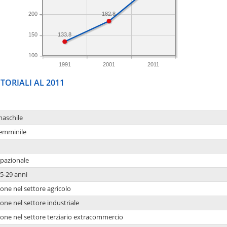
200
182.8
133.8
150
100
1991
2001
2011
TORIALI AL 2011
maschile
femminile
upazionale
5-29 anni
one nel settore agricolo
one nel settore industriale
ione nel settore terziario extracommercio