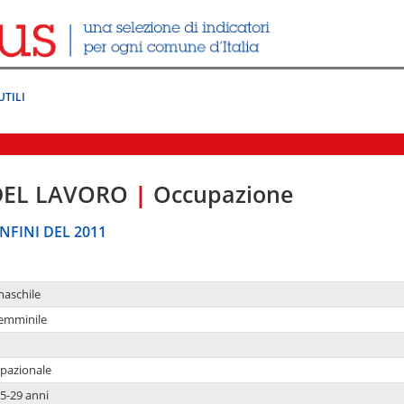
UTILI
DEL LAVORO
|
Occupazione
NFINI DEL 2011
maschile
femminile
upazionale
5-29 anni