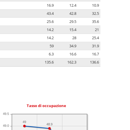
16.9
12.4
10.9
43.4
42.8
32.5
25.6
29.5
35.6
14.2
15.4
21
14.2
28
25.4
59
34.9
31.9
6.3
16.6
16.7
135.6
162.3
136.6
Tasso di occupazione
49.5
49
48.9
49.0