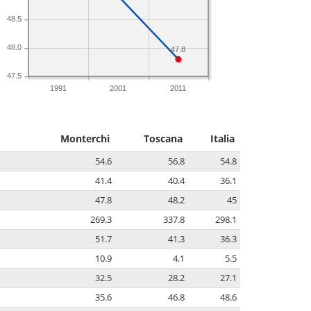
48.5
48.0
47.8
47.5
1991
2001
2011
Monterchi
Toscana
Italia
54.6
56.8
54.8
41.4
40.4
36.1
47.8
48.2
45
269.3
337.8
298.1
51.7
41.3
36.3
10.9
4.1
5.5
32.5
28.2
27.1
35.6
46.8
48.6