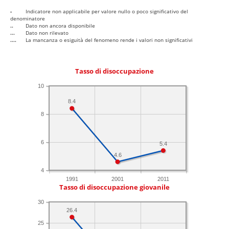
-
Indicatore non applicabile per valore nullo o poco significativo del
denominatore
..
Dato non ancora disponibile
...
Dato non rilevato
....
La mancanza o esiguità del fenomeno rende i valori non significativi
Tasso di disoccupazione
10
8.4
8
6
5.4
4.6
4
1991
2001
2011
Tasso di disoccupazione giovanile
30
26.4
25