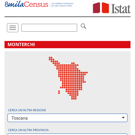
Vai
direttamente
a:
Contenuto
Ricerca
Toggle
navigation
.
MONTERCHI
CERCA UN'ALTRA REGIONE
Toscana
CERCA UN'ALTRA PROVINCIA