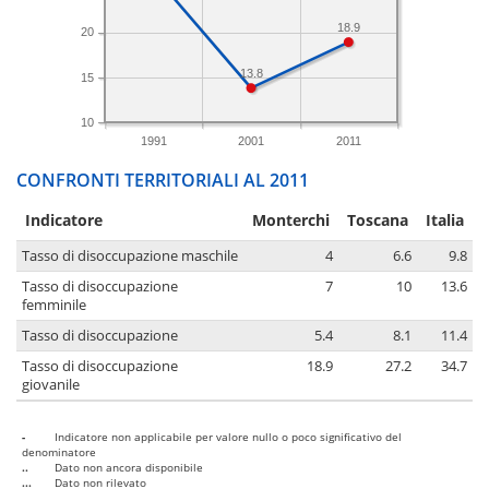
18.9
20
13.8
15
10
1991
2001
2011
CONFRONTI TERRITORIALI AL 2011
Indicatore
Monterchi
Toscana
Italia
Tasso di disoccupazione maschile
4
6.6
9.8
Tasso di disoccupazione
7
10
13.6
femminile
Tasso di disoccupazione
5.4
8.1
11.4
Tasso di disoccupazione
18.9
27.2
34.7
giovanile
-
Indicatore non applicabile per valore nullo o poco significativo del
denominatore
..
Dato non ancora disponibile
...
Dato non rilevato