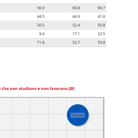
56.9
60.8
60.7
44.5
44.9
41.8
50.5
52.4
50.8
9.4
17.1
22.5
71.8
52.7
50.8
ni che non studiano e non lavorano
[Ø]
Toscana