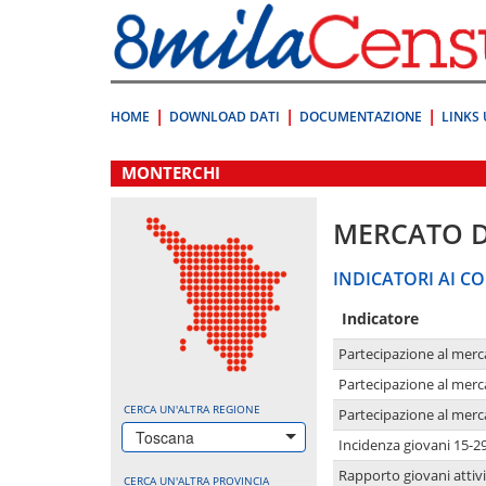
Vai
direttamente
a:
Contenuto
Ricerca
HOME
DOWNLOAD DATI
DOCUMENTAZIONE
LINKS 
.
MONTERCHI
MERCATO 
INDICATORI AI CO
Indicatore
Partecipazione al merc
Partecipazione al merc
CERCA UN'ALTRA REGIONE
Partecipazione al merc
Toscana
Incidenza giovani 15-2
Rapporto giovani attivi
CERCA UN'ALTRA PROVINCIA