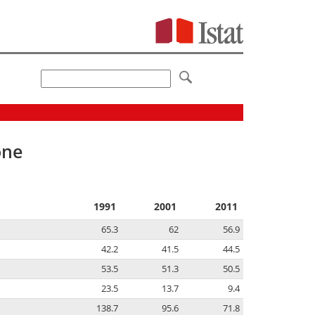
one
1991
2001
2011
65.3
62
56.9
42.2
41.5
44.5
53.5
51.3
50.5
23.5
13.7
9.4
138.7
95.6
71.8