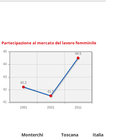
Partecipazione al mercato del lavoro femminile
45
44.5
44
43
42.2
42
41.5
41
1991
2001
2011
Monterchi
Toscana
Italia