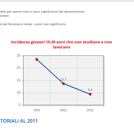
bile per valore nullo o poco significativo del denominatore
nibile
 del fenomeno rende i valori non significativi
Incidenza giovani 15-29 anni che non studiano e non
lavorano
25
20
13.7
15
9.4
10
5
1991
2001
2011
TORIALI AL 2011