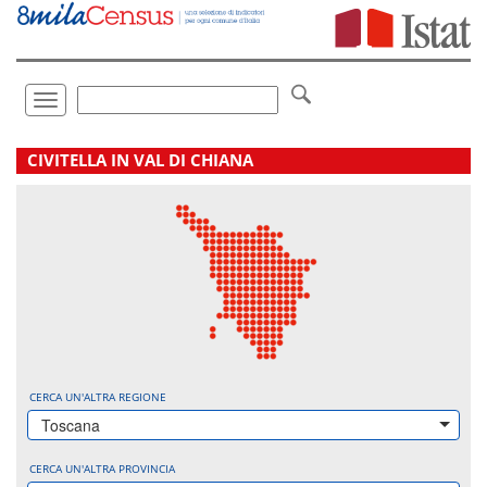
Vai
direttamente
a:
Contenuto
Ricerca
Toggle
navigation
.
CIVITELLA IN VAL DI CHIANA
CERCA UN'ALTRA REGIONE
Toscana
CERCA UN'ALTRA PROVINCIA