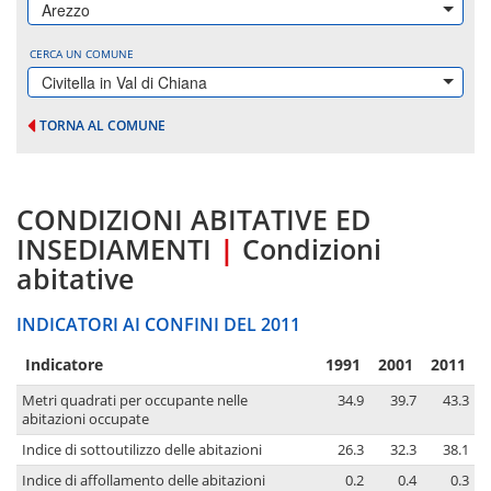
Arezzo
CERCA UN COMUNE
Civitella in Val di Chiana
TORNA AL COMUNE
CONDIZIONI ABITATIVE ED
INSEDIAMENTI
|
Condizioni
abitative
INDICATORI AI CONFINI DEL 2011
Indicatore
1991
2001
2011
Metri quadrati per occupante nelle
34.9
39.7
43.3
abitazioni occupate
Indice di sottoutilizzo delle abitazioni
26.3
32.3
38.1
Indice di affollamento delle abitazioni
0.2
0.4
0.3