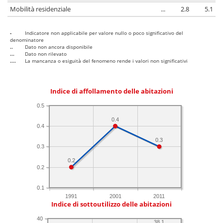
Mobilità residenziale
...
2.8
5.1
-
Indicatore non applicabile per valore nullo o poco significativo del
denominatore
..
Dato non ancora disponibile
...
Dato non rilevato
....
La mancanza o esiguità del fenomeno rende i valori non significativi
Indice di affollamento delle abitazioni
0.5
0.4
0.4
0.3
0.3
0.2
0.2
0.1
1991
2001
2011
Indice di sottoutilizzo delle abitazioni
40
38.1