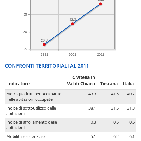
35
32.3
30
26.3
25
1991
2001
2011
CONFRONTI TERRITORIALI AL 2011
Civitella in
Indicatore
Val di Chiana
Toscana
Italia
Metri quadrati per occupante
43.3
41.5
40.7
nelle abitazioni occupate
Indice di sottoutilizzo delle
38.1
31.5
31.3
abitazioni
Indice di affollamento delle
0.3
0.5
0.6
abitazioni
Mobilità residenziale
5.1
6.2
6.1