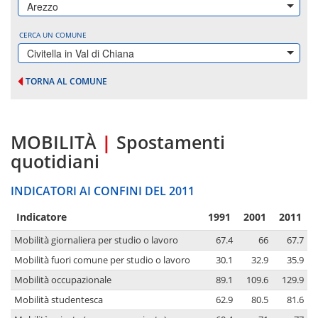
Arezzo
CERCA UN COMUNE
Civitella in Val di Chiana
TORNA AL COMUNE
MOBILITÀ
|
Spostamenti
quotidiani
INDICATORI AI CONFINI DEL 2011
Indicatore
1991
2001
2011
Mobilità giornaliera per studio o lavoro
67.4
66
67.7
Mobilità fuori comune per studio o lavoro
30.1
32.9
35.9
Mobilità occupazionale
89.1
109.6
129.9
Mobilità studentesca
62.9
80.5
81.6