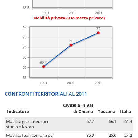
65.5
1991
2001
2011
Mobilità privata (uso mezzo privato)
80
77
75
71
70
65
60.4
60
55
1991
2001
2011
CONFRONTI TERRITORIALI AL 2011
Civitella in Val
Indicatore
di Chiana
Toscana
Italia
Mobilità giornaliera per
67.7
66.1
61.4
studio o lavoro
Mobilità fuori comune per
35.9
25.6
24.2