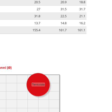
20.5
20.9
18.8
27
31.5
31.7
31.8
22.5
21.1
13.7
14.8
16.2
155.4
161.7
161.1
 anni
[Ø]
Terricciola