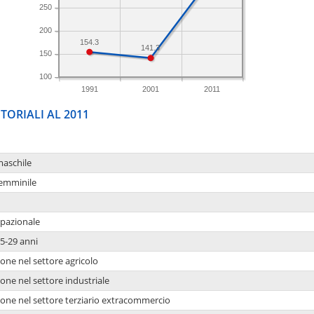
250
200
154.3
141.3
150
100
1991
2001
2011
TORIALI AL 2011
maschile
femminile
upazionale
5-29 anni
one nel settore agricolo
one nel settore industriale
ione nel settore terziario extracommercio