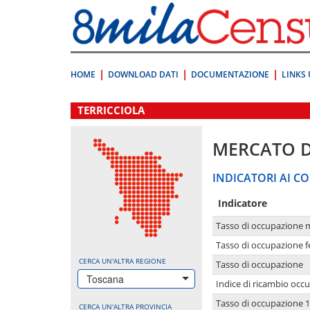
Vai
direttamente
a:
Contenuto
Ricerca
HOME
DOWNLOAD DATI
DOCUMENTAZIONE
LINKS 
.
TERRICCIOLA
MERCATO 
INDICATORI AI CO
Indicatore
Tasso di occupazione 
Tasso di occupazione 
CERCA UN'ALTRA REGIONE
Tasso di occupazione
Toscana
Indice di ricambio occ
Tasso di occupazione 1
CERCA UN'ALTRA PROVINCIA