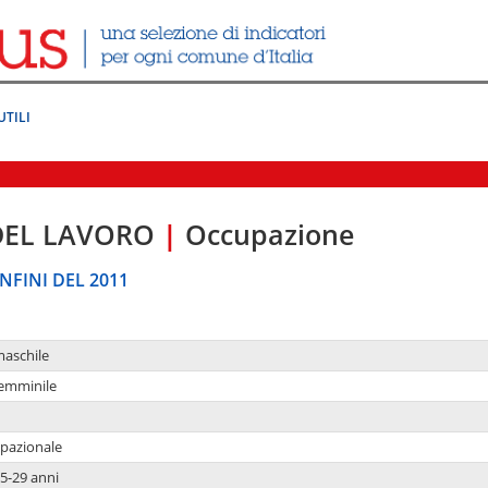
UTILI
DEL LAVORO
|
Occupazione
NFINI DEL 2011
maschile
femminile
upazionale
5-29 anni