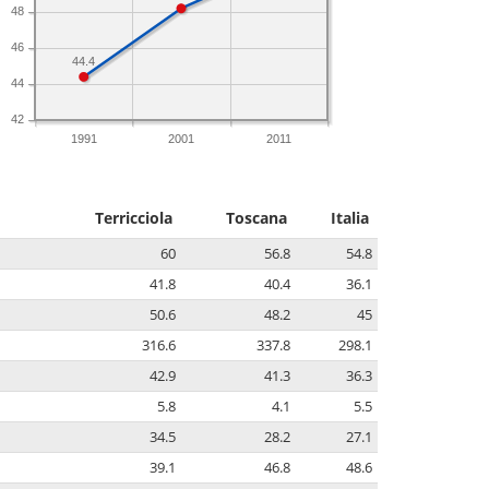
48
46
44.4
44
42
1991
2001
2011
Terricciola
Toscana
Italia
60
56.8
54.8
41.8
40.4
36.1
50.6
48.2
45
316.6
337.8
298.1
42.9
41.3
36.3
5.8
4.1
5.5
34.5
28.2
27.1
39.1
46.8
48.6