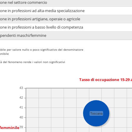
ione nel settore commercio
one in professioni ad alta-media specializzazione
one in professioni artigiane, operaie o agricole
one in professioni a basso livello di competenza
dipendenti maschi/femmine
bile per valore nullo o poco significativo del denominatore
nibile
 del fenomeno rende i valori non significativi
Tasso di occupazione 15-29
43
42
41
Toscana
40
 femminile
39