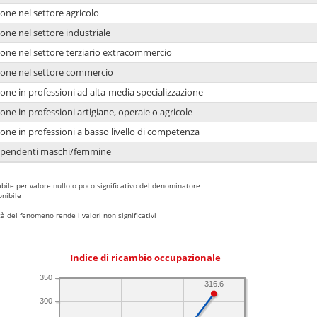
one nel settore agricolo
one nel settore industriale
ione nel settore terziario extracommercio
ione nel settore commercio
one in professioni ad alta-media specializzazione
one in professioni artigiane, operaie o agricole
one in professioni a basso livello di competenza
dipendenti maschi/femmine
bile per valore nullo o poco significativo del denominatore
nibile
 del fenomeno rende i valori non significativi
Indice di ricambio occupazionale
350
316.6
300