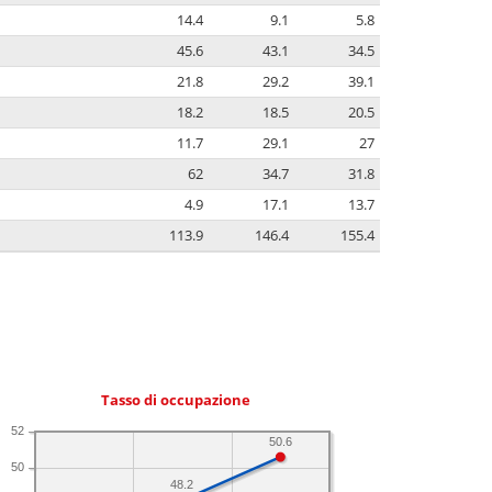
14.4
9.1
5.8
45.6
43.1
34.5
21.8
29.2
39.1
18.2
18.5
20.5
11.7
29.1
27
62
34.7
31.8
4.9
17.1
13.7
113.9
146.4
155.4
Tasso di occupazione
52
50.6
50
48.2