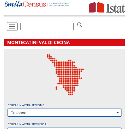
Vai
direttamente
a:
Contenuto
Ricerca
Toggle
navigation
.
MONTECATINI VAL DI CECINA
CERCA UN'ALTRA REGIONE
Toscana
CERCA UN'ALTRA PROVINCIA