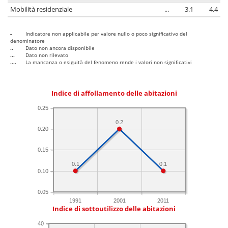
Mobilità residenziale
...
3.1
4.4
-
Indicatore non applicabile per valore nullo o poco significativo del
denominatore
..
Dato non ancora disponibile
...
Dato non rilevato
....
La mancanza o esiguità del fenomeno rende i valori non significativi
Indice di affollamento delle abitazioni
0.25
0.2
0.20
0.15
0.1
0.1
0.10
0.05
1991
2001
2011
Indice di sottoutilizzo delle abitazioni
40