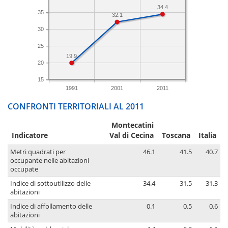
34.4
35
32.1
30
25
19.9
20
15
1991
2001
2011
CONFRONTI TERRITORIALI AL 2011
Montecatini
Indicatore
Val di Cecina
Toscana
Italia
Metri quadrati per
46.1
41.5
40.7
occupante nelle abitazioni
occupate
Indice di sottoutilizzo delle
34.4
31.5
31.3
abitazioni
Indice di affollamento delle
0.1
0.5
0.6
abitazioni