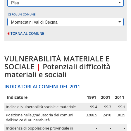
Pisa
CERCA UN COMUNE
Montecatini Val di Cecina
TORNA AL COMUNE
VULNERABILITÀ MATERIALE E
SOCIALE
|
Potenziali difficoltà
materiali e sociali
INDICATORI AI CONFINI DEL 2011
Indicatore
1991
2001
2011
Indice di vulnerabilità sociale e materiale
99.4
99.3
99.1
Posizione nella graduatoria dei comuni
3288.5
2410
3025
dell'indice di vulnerabilità
Incidenza di popolazione provinciale in
-
-
-