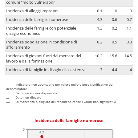
comuni "molto vulnerabili"
Incidenza di alloggi impropri
0.1
0
0
Incidenza delle famiglie numerose
4.3
0.6
0.7
Incidenza delle famiglie con potenziale
1.3
0.2
1.1
disagio economico
Incidenza popolazione in condizione di
0.2
0.5
0.3
affollamento
Incidenza di giovani fuori dal mercato del
10.2
15.6
14.5
lavoro e dalla formazione
Incidenza di famiglie in disagio di assistenza
3
4.4
4
-
Indicatore non applicabile per valore nullo o poco significativo del
denominatore
..
Dato non ancora disponibile
...
Dato non rilevato
....
La mancanza o esiguità del fenomeno rende i valori non significativi
Incidenza delle famiglie numerose
5
4.3