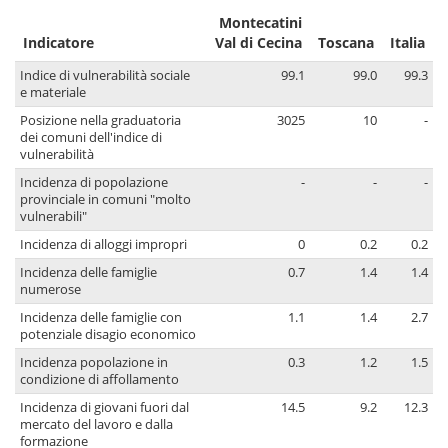
Montecatini
Indicatore
Val di Cecina
Toscana
Italia
Indice di vulnerabilità sociale
99.1
99.0
99.3
e materiale
Posizione nella graduatoria
3025
10
-
dei comuni dell'indice di
vulnerabilità
Incidenza di popolazione
-
-
-
provinciale in comuni "molto
vulnerabili"
Incidenza di alloggi impropri
0
0.2
0.2
Incidenza delle famiglie
0.7
1.4
1.4
numerose
Incidenza delle famiglie con
1.1
1.4
2.7
potenziale disagio economico
Incidenza popolazione in
0.3
1.2
1.5
condizione di affollamento
Incidenza di giovani fuori dal
14.5
9.2
12.3
mercato del lavoro e dalla
formazione