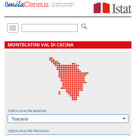
Vai
direttamente
a:
Contenuto
Ricerca
Toggle
navigation
.
MONTECATINI VAL DI CECINA
CERCA UN'ALTRA REGIONE
Toscana
CERCA UN'ALTRA PROVINCIA