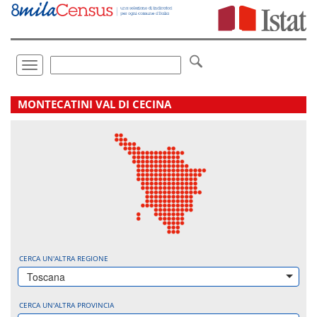
Vai
direttamente
a:
Contenuto
Ricerca
Toggle
navigation
.
MONTECATINI VAL DI CECINA
CERCA UN'ALTRA REGIONE
Toscana
CERCA UN'ALTRA PROVINCIA