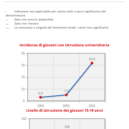
-
Indicatore non applicabile per valore nullo o poco significativo del
denominatore
..
Dato non ancora disponibile
...
Dato non rilevato
....
La mancanza o esiguità del fenomeno rende i valori non significativi
Incidenza di giovani con istruzione universitaria
25
20.9
20
15
10
7.5
6.5
5
1991
2001
2011
Livello di istruzione dei giovani 15-19 anni
102
100