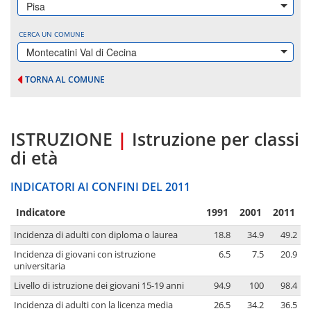
Pisa
CERCA UN COMUNE
Montecatini Val di Cecina
TORNA AL COMUNE
ISTRUZIONE
|
Istruzione per classi
di età
INDICATORI AI CONFINI DEL 2011
Indicatore
1991
2001
2011
Incidenza di adulti con diploma o laurea
18.8
34.9
49.2
Incidenza di giovani con istruzione
6.5
7.5
20.9
universitaria
Livello di istruzione dei giovani 15-19 anni
94.9
100
98.4
Incidenza di adulti con la licenza media
26.5
34.2
36.5