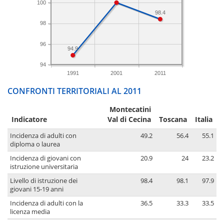
100
98.4
98
96
94.9
94
1991
2001
2011
CONFRONTI TERRITORIALI AL 2011
Montecatini
Indicatore
Val di Cecina
Toscana
Italia
Incidenza di adulti con
49.2
56.4
55.1
diploma o laurea
Incidenza di giovani con
20.9
24
23.2
istruzione universitaria
Livello di istruzione dei
98.4
98.1
97.9
giovani 15-19 anni
Incidenza di adulti con la
36.5
33.3
33.5
licenza media