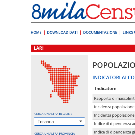
Vai
direttamente
a:
Contenuto
Ricerca
HOME
DOWNLOAD DATI
DOCUMENTAZIONE
LINKS 
.
LARI
POPOLAZI
INDICATORI AI CO
Indicatore
Rapporto di mascolinit
Incidenza popolazione 
CERCA UN'ALTRA REGIONE
Incidenza popolazione 
Toscana
Indice di dipendenza a
Indice di dipendenza g
CERCA UN'ALTRA PROVINCIA