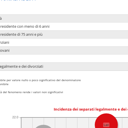
à
residente con meno di 6 anni
residente di 75 anni e più
nziani
iovani
legalmente e dei divorziati
bile per valore nullo o poco significativo del denominatore
nibile
 del fenomeno rende i valori non significativi
Incidenza dei separati legalmente e dei 
22.0
Lari