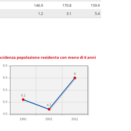
146.9
170.8
159.9
1.2
3.1
5.4
ncidenza popolazione residente con meno di 6 anni
6.5
6
6.0
5.5
5.1
5.0
4.7
4.5
1991
2001
2011