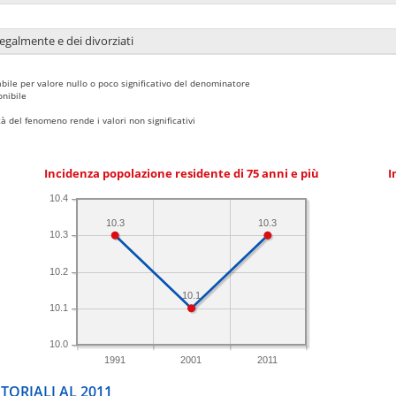
legalmente e dei divorziati
bile per valore nullo o poco significativo del denominatore
nibile
 del fenomeno rende i valori non significativi
Incidenza popolazione residente di 75 anni e più
I
10.4
10.3
10.3
10.3
10.2
10.1
10.1
10.0
1991
2001
2011
TORIALI AL 2011