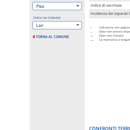
Indice di vecchiaia
Pisa
Incidenza dei separati 
CERCA UN COMUNE
Lari
-
Indicatore non applica
..
Dato non ancora dispo
...
Dato non rilevato
TORNA AL COMUNE
....
La mancanza o esiguità
CONFRONTI TERRI