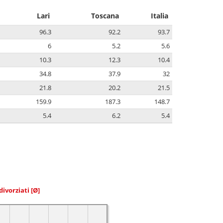
Lari
Toscana
Italia
96.3
92.2
93.7
6
5.2
5.6
10.3
12.3
10.4
34.8
37.9
32
21.8
20.2
21.5
159.9
187.3
148.7
5.4
6.2
5.4
divorziati
[Ø]