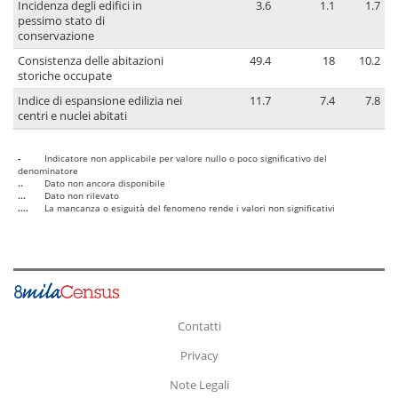
Incidenza degli edifici in
3.6
1.1
1.7
pessimo stato di
conservazione
Consistenza delle abitazioni
49.4
18
10.2
storiche occupate
Indice di espansione edilizia nei
11.7
7.4
7.8
centri e nuclei abitati
-
Indicatore non applicabile per valore nullo o poco significativo del
denominatore
..
Dato non ancora disponibile
...
Dato non rilevato
....
La mancanza o esiguità del fenomeno rende i valori non significativi
Contatti
Privacy
Note Legali