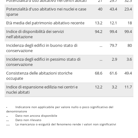
Potenzialità d'uso abitativo nei centri abitati
21
29.7
32.5
Potenzialità d'uso abitativo nei nuclei e case
40
43.4
23.4
sparse
Età media del patrimonio abitativo recente
13.2
12.1
18
Indice di disponibilità dei servizi
94.2
99.4
99.4
nell'abitazione
Incidenza degli edifici in buono stato di
...
79.7
80
conservazione
Incidenza degli edifici in pessimo stato di
...
2.9
3.6
conservazione
Consistenza delle abitazioni storiche
68.6
61.6
49.4
occupate
Indice di espansione edilizia nei centri e
12.2
3.2
11.7
nuclei abitati
-
Indicatore non applicabile per valore nullo o poco significativo del
denominatore
..
Dato non ancora disponibile
...
Dato non rilevato
....
La mancanza o esiguità del fenomeno rende i valori non significativi