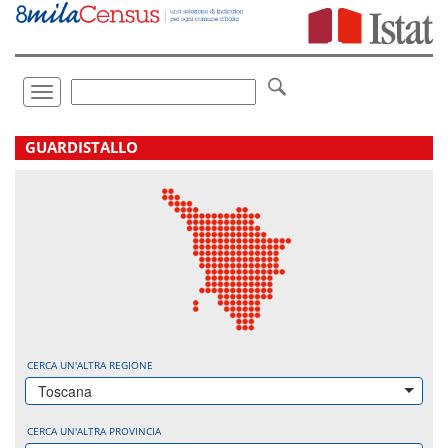
Vai
direttamente
a:
Contenuto
Ricerca
Toggle
navigation
.
GUARDISTALLO
CERCA UN'ALTRA REGIONE
Toscana
CERCA UN'ALTRA PROVINCIA