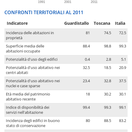
1991
2001
2011
CONFRONTI TERRITORIALI AL 2011
Indicatore
Guardistallo
Toscana
Italia
Incidenza delle abitazioni in
81
74.5
72.5
proprietà
Superficie media delle
88.4
98.8
99.3
abitazioni occupate
Potenzialità d'uso degli edifici
0.4
2.8
5.1
Potenzialità d'uso abitativo nei
32.5
18.5
20.9
centri abitati
Potenzialità d'uso abitativo nei
23.4
32.8
37.5
nuclei e case sparse
Età media del patrimonio
18
30.2
30.1
abitativo recente
Indice di disponibilità dei
99.4
99.3
99.1
servizi nell'abitazione
Incidenza degli edifici in buono
80
88.5
83.2
stato di conservazione