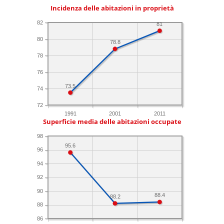
Incidenza delle abitazioni in proprietà
82
81
80
78.8
78
76
73.5
74
72
1991
2001
2011
Superficie media delle abitazioni occupate
98
95.6
96
94
92
90
88.4
88.2
88
86