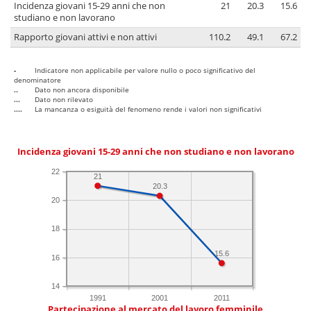
Incidenza giovani 15-29 anni che non
21
20.3
15.6
studiano e non lavorano
Rapporto giovani attivi e non attivi
110.2
49.1
67.2
-
Indicatore non applicabile per valore nullo o poco significativo del
denominatore
..
Dato non ancora disponibile
...
Dato non rilevato
....
La mancanza o esiguità del fenomeno rende i valori non significativi
Incidenza giovani 15-29 anni che non studiano e non lavorano
22
21
20.3
20
18
15.6
16
14
1991
2001
2011
Partecipazione al mercato del lavoro femminile