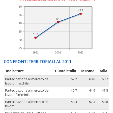
50
45.7
45
40.7
40
35
31.3
30
25
1991
2001
2011
CONFRONTI TERRITORIALI AL 2011
Indicatore
Guardistallo
Toscana
Italia
Partecipazione al mercato del
62.2
60.8
60.7
lavoro maschile
Partecipazione al mercato del
45.7
44.9
41.8
lavoro femminile
Partecipazione al mercato del
53.4
52.4
50.8
lavoro