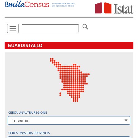
Vai
direttamente
a:
Contenuto
Ricerca
Toggle
navigation
.
GUARDISTALLO
CERCA UN'ALTRA REGIONE
Toscana
CERCA UN'ALTRA PROVINCIA