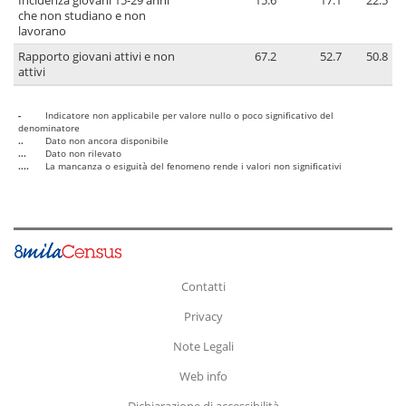
Incidenza giovani 15-29 anni
15.6
17.1
22.5
che non studiano e non
lavorano
Rapporto giovani attivi e non
67.2
52.7
50.8
attivi
-
Indicatore non applicabile per valore nullo o poco significativo del
denominatore
..
Dato non ancora disponibile
...
Dato non rilevato
....
La mancanza o esiguità del fenomeno rende i valori non significativi
Contatti
Privacy
Note Legali
Web info
Dichiarazione di accessibilità