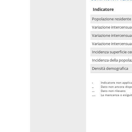
Indicatore
Popolazione residente
Variazione intercensua
Variazione intercensua
Variazione intercensua
Incidenza superficie cen
Incidenza della popolaz
Densità demografica
-
Indicatore non applica
..
Dato non ancora dispo
...
Dato non rilevato
....
La mancanza o esiguità