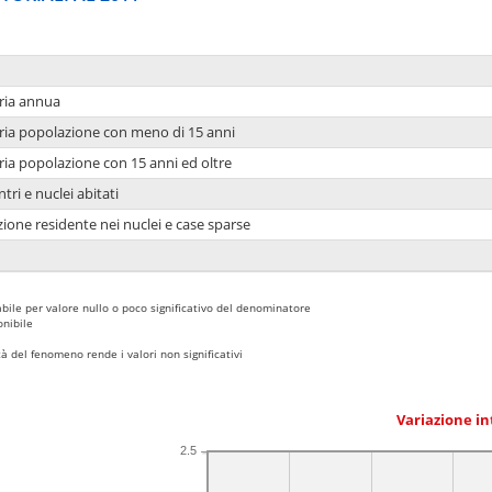
ria annua
ria popolazione con meno di 15 anni
ria popolazione con 15 anni ed oltre
tri e nuclei abitati
ione residente nei nuclei e case sparse
bile per valore nullo o poco significativo del denominatore
nibile
 del fenomeno rende i valori non significativi
Variazione i
2.5