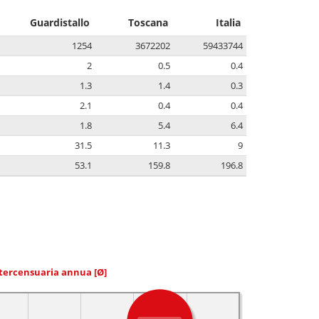
Guardistallo
Toscana
Italia
1254
3672202
59433744
2
0.5
0.4
1.3
1.4
0.3
2.1
0.4
0.4
1.8
5.4
6.4
31.5
11.3
9
53.1
159.8
196.8
ntercensuaria annua
[Ø]