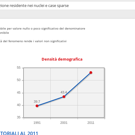
ione residente nei nuclei e case sparse
bile per valore nullo o poco significativo del denominatore
nibile
 del fenomeno rende i valori non significativi
Densità demografica
55
50
43.4
45
39.7
40
35
1991
2001
2011
TORIALI AL 2011