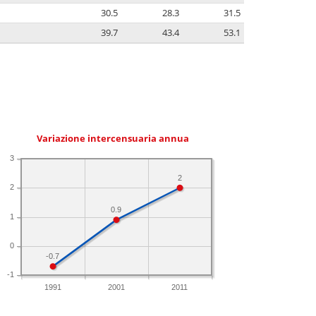
30.5
28.3
31.5
39.7
43.4
53.1
Variazione intercensuaria annua
3
2
2
0.9
1
0
-0.7
-1
1991
2001
2011