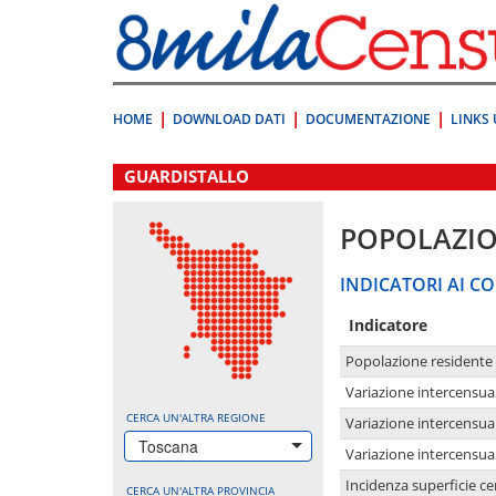
Vai
direttamente
a:
Contenuto
Ricerca
HOME
DOWNLOAD DATI
DOCUMENTAZIONE
LINKS 
.
GUARDISTALLO
POPOLAZI
INDICATORI AI CO
Indicatore
Popolazione residente
Variazione intercensua
CERCA UN'ALTRA REGIONE
Variazione intercensua
Toscana
Variazione intercensua
Incidenza superficie cen
CERCA UN'ALTRA PROVINCIA