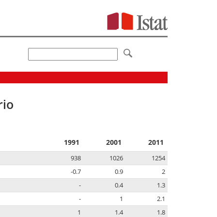
rio
1991
2001
2011
938
1026
1254
-0.7
0.9
2
-
0.4
1.3
-
1
2.1
1
1.4
1.8