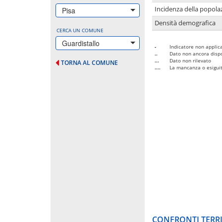
Incidenza della popolaz
Pisa
Densità demografica
CERCA UN COMUNE
Guardistallo
-
Indicatore non applica
..
Dato non ancora dispo
...
Dato non rilevato
TORNA AL COMUNE
....
La mancanza o esiguità
CONFRONTI TERRI