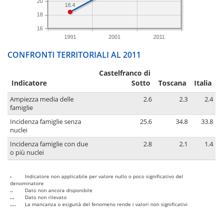
20
18.4
18
16
1991
2001
2011
CONFRONTI TERRITORIALI AL 2011
Castelfranco di
Indicatore
Sotto
Toscana
Italia
Ampiezza media delle
2.6
2.3
2.4
famiglie
Incidenza famiglie senza
25.6
34.8
33.8
nuclei
Incidenza famiglie con due
2.8
2.1
1.4
o più nuclei
-
Indicatore non applicabile per valore nullo o poco significativo del
denominatore
..
Dato non ancora disponibile
...
Dato non rilevato
....
La mancanza o esiguità del fenomeno rende i valori non significativi