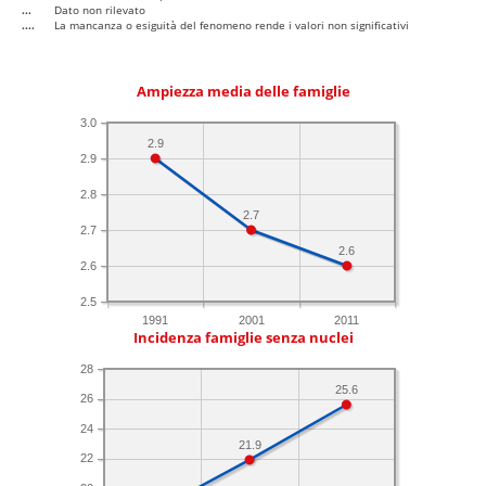
...
Dato non rilevato
....
La mancanza o esiguità del fenomeno rende i valori non significativi
Ampiezza media delle famiglie
3.0
2.9
2.9
2.8
2.7
2.7
2.6
2.6
2.5
1991
2001
2011
Incidenza famiglie senza nuclei
28
25.6
26
24
21.9
22