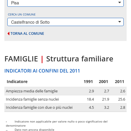
Pisa
CERCA UN COMUNE
Castelfranco di Sotto
TORNA AL COMUNE
FAMIGLIE
|
Struttura familiare
INDICATORI AI CONFINI DEL 2011
Indicatore
1991
2001
2011
Ampiezza media delle famiglie
2.9
2.7
2.6
Incidenza famiglie senza nuclei
18.4
21.9
25.6
Incidenza famiglie con due o più nuclei
4.5
3.2
2.8
-
Indicatore non applicabile per valore nullo o poco significativo del
denominatore
..
Dato non ancora disponibile