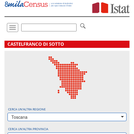
Vai
direttamente
a:
Contenuto
Ricerca
Toggle
navigation
.
CASTELFRANCO DI SOTTO
CERCA UN'ALTRA REGIONE
Toscana
CERCA UN'ALTRA PROVINCIA