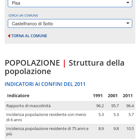
Pisa
CERCA UN COMUNE
Castelfranco di Sotto
TORNA AL COMUNE
POPOLAZIONE
|
Struttura della
popolazione
INDICATORI AI CONFINI DEL 2011
Indicatore
1991
2001
2011
Rapporto di mascolinità
96.2
95.7
96.4
Incidenza popolazione residente con meno
5.3
5.3
5.7
di 6 anni
Incidenza popolazione residente di 75 anni e
8.9
9.8
10.5
più