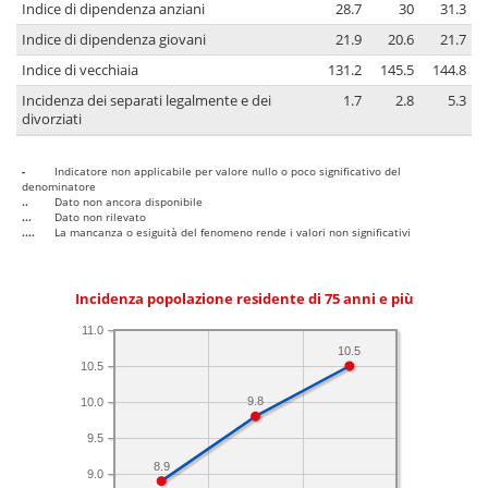
Indice di dipendenza anziani
28.7
30
31.3
Indice di dipendenza giovani
21.9
20.6
21.7
Indice di vecchiaia
131.2
145.5
144.8
Incidenza dei separati legalmente e dei
1.7
2.8
5.3
divorziati
-
Indicatore non applicabile per valore nullo o poco significativo del
denominatore
..
Dato non ancora disponibile
...
Dato non rilevato
....
La mancanza o esiguità del fenomeno rende i valori non significativi
Incidenza popolazione residente di 75 anni e più
11.0
10.5
10.5
9.8
10.0
9.5
8.9
9.0