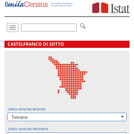
Vai
direttamente
a:
Contenuto
Ricerca
Toggle
navigation
.
CASTELFRANCO DI SOTTO
CERCA UN'ALTRA REGIONE
Toscana
CERCA UN'ALTRA PROVINCIA