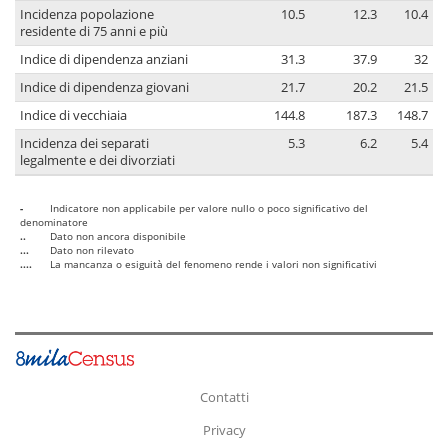
Incidenza popolazione
10.5
12.3
10.4
residente di 75 anni e più
Indice di dipendenza anziani
31.3
37.9
32
Indice di dipendenza giovani
21.7
20.2
21.5
Indice di vecchiaia
144.8
187.3
148.7
Incidenza dei separati
5.3
6.2
5.4
legalmente e dei divorziati
-
Indicatore non applicabile per valore nullo o poco significativo del
denominatore
..
Dato non ancora disponibile
...
Dato non rilevato
....
La mancanza o esiguità del fenomeno rende i valori non significativi
Contatti
Privacy