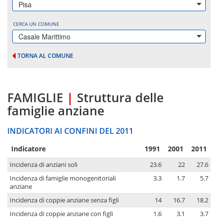
Pisa
CERCA UN COMUNE
Casale Marittimo
TORNA AL COMUNE
FAMIGLIE
|
Struttura delle
famiglie anziane
INDICATORI AI CONFINI DEL 2011
Indicatore
1991
2001
2011
Incidenza di anziani soli
23.6
22
27.6
Incidenza di famiglie monogenitoriali
3.3
1.7
5.7
anziane
Incidenza di coppie anziane senza figli
14
16.7
18.2
Incidenza di coppie anziane con figli
1.6
3.1
3.7