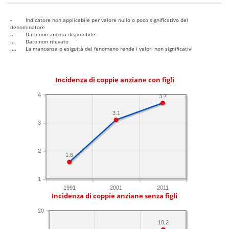
-
Indicatore non applicabile per valore nullo o poco significativo del
denominatore
..
Dato non ancora disponibile
...
Dato non rilevato
....
La mancanza o esiguità del fenomeno rende i valori non significativi
Incidenza di coppie anziane con figli
4
3.7
3.1
3
2
1.6
1
1991
2001
2011
Incidenza di coppie anziane senza figli
20
18.2