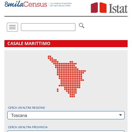
Vai
direttamente
a:
Contenuto
Ricerca
Toggle
navigation
.
CASALE MARITTIMO
CERCA UN'ALTRA REGIONE
Toscana
CERCA UN'ALTRA PROVINCIA