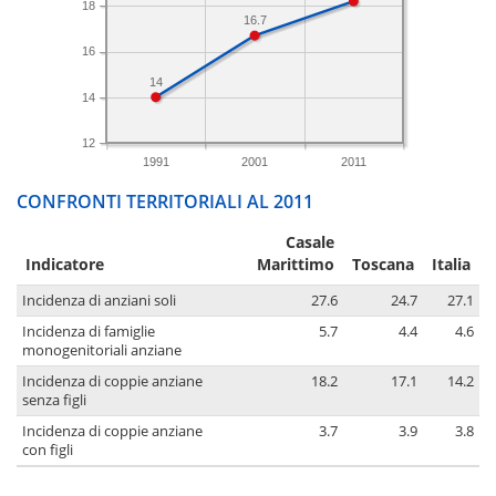
18
16.7
16
14
14
12
1991
2001
2011
CONFRONTI TERRITORIALI AL 2011
Casale
Indicatore
Marittimo
Toscana
Italia
Incidenza di anziani soli
27.6
24.7
27.1
Incidenza di famiglie
5.7
4.4
4.6
monogenitoriali anziane
Incidenza di coppie anziane
18.2
17.1
14.2
senza figli
Incidenza di coppie anziane
3.7
3.9
3.8
con figli