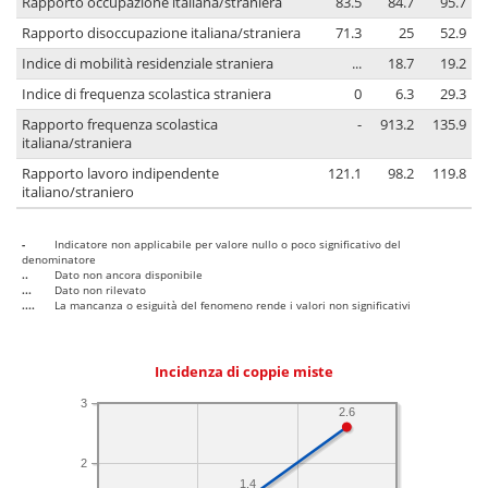
Rapporto occupazione italiana/straniera
83.5
84.7
95.7
Rapporto disoccupazione italiana/straniera
71.3
25
52.9
Indice di mobilità residenziale straniera
...
18.7
19.2
Indice di frequenza scolastica straniera
0
6.3
29.3
Rapporto frequenza scolastica
-
913.2
135.9
italiana/straniera
Rapporto lavoro indipendente
121.1
98.2
119.8
italiano/straniero
-
Indicatore non applicabile per valore nullo o poco significativo del
denominatore
..
Dato non ancora disponibile
...
Dato non rilevato
....
La mancanza o esiguità del fenomeno rende i valori non significativi
Incidenza di coppie miste
3
2.6
2
1.4