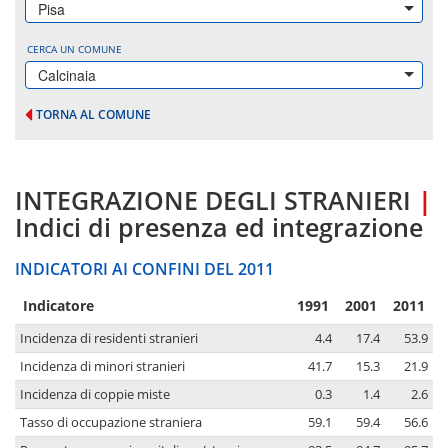
Pisa
CERCA UN COMUNE
Calcinaia
TORNA AL COMUNE
INTEGRAZIONE DEGLI STRANIERI
|
Indici di presenza ed integrazione
INDICATORI AI CONFINI DEL 2011
Indicatore
1991
2001
2011
Incidenza di residenti stranieri
4.4
17.4
53.9
Incidenza di minori stranieri
41.7
15.3
21.9
Incidenza di coppie miste
0.3
1.4
2.6
Tasso di occupazione straniera
59.1
59.4
56.6