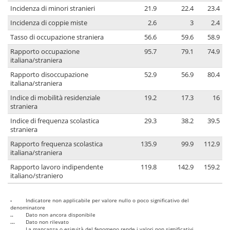
Incidenza di minori stranieri
21.9
22.4
23.4
Incidenza di coppie miste
2.6
3
2.4
Tasso di occupazione straniera
56.6
59.6
58.9
Rapporto occupazione
95.7
79.1
74.9
italiana/straniera
Rapporto disoccupazione
52.9
56.9
80.4
italiana/straniera
Indice di mobilità residenziale
19.2
17.3
16
straniera
Indice di frequenza scolastica
29.3
38.2
39.5
straniera
Rapporto frequenza scolastica
135.9
99.9
112.9
italiana/straniera
Rapporto lavoro indipendente
119.8
142.9
159.2
italiano/straniero
-
Indicatore non applicabile per valore nullo o poco significativo del
denominatore
..
Dato non ancora disponibile
...
Dato non rilevato
....
La mancanza o esiguità del fenomeno rende i valori non significativi