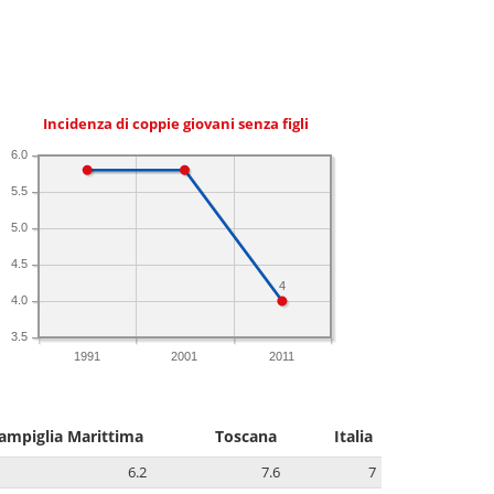
Incidenza di coppie giovani senza figli
6.0
5.5
5.0
4.5
4
4.0
3.5
1991
2001
2011
ampiglia Marittima
Toscana
Italia
6.2
7.6
7