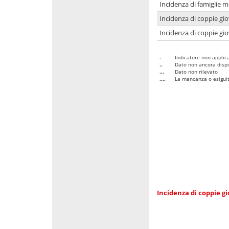
Incidenza di famiglie m
Incidenza di coppie giov
Incidenza di coppie giov
-
Indicatore non applica
..
Dato non ancora dispo
...
Dato non rilevato
....
La mancanza o esiguità
Incidenza di coppie gi