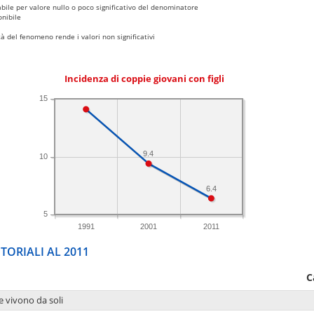
bile per valore nullo o poco significativo del denominatore
nibile
 del fenomeno rende i valori non significativi
Incidenza di coppie giovani con figli
15
9.4
10
6.4
5
1991
2001
2011
TORIALI AL 2011
C
e vivono da soli