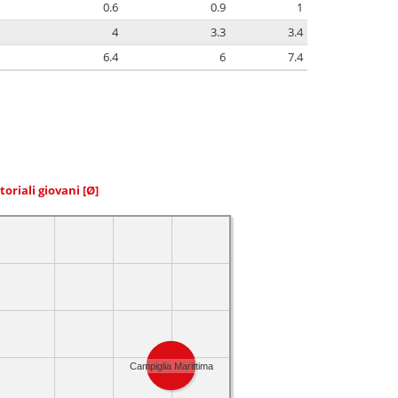
0.6
0.9
1
4
3.3
3.4
6.4
6
7.4
toriali giovani
[Ø]
Campiglia Marittima