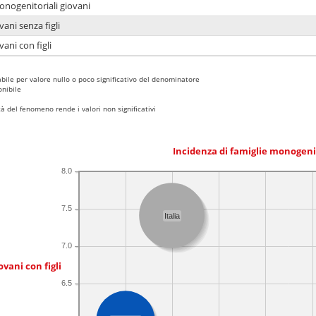
onogenitoriali giovani
ani senza figli
ani con figli
bile per valore nullo o poco significativo del denominatore
nibile
 del fenomeno rende i valori non significativi
Incidenza di famiglie monogeni
8.0
7.5
Italia
7.0
ovani con figli
6.5