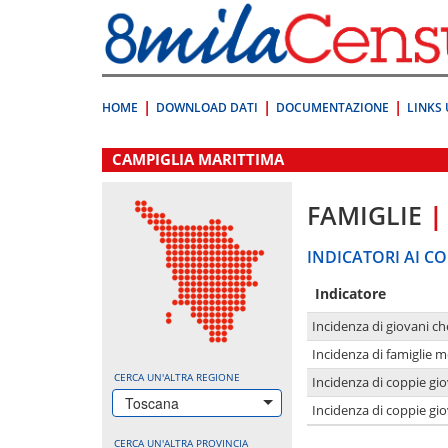
Vai
direttamente
a:
Contenuto
Ricerca
HOME
DOWNLOAD DATI
DOCUMENTAZIONE
LINKS 
.
CAMPIGLIA MARITTIMA
FAMIGLIE
|
INDICATORI AI CO
Indicatore
Incidenza di giovani ch
Incidenza di famiglie m
CERCA UN'ALTRA REGIONE
Incidenza di coppie giov
Toscana
Incidenza di coppie giov
CERCA UN'ALTRA PROVINCIA