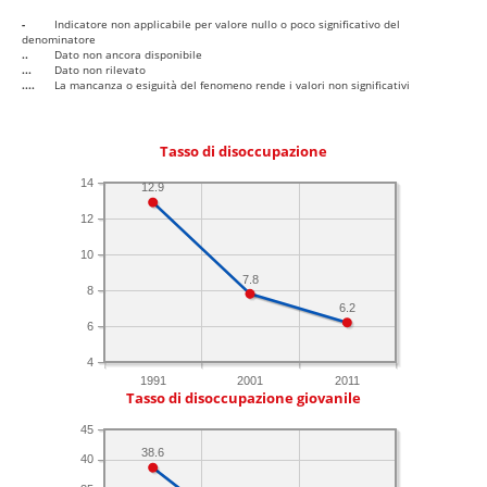
-
Indicatore non applicabile per valore nullo o poco significativo del
denominatore
..
Dato non ancora disponibile
...
Dato non rilevato
....
La mancanza o esiguità del fenomeno rende i valori non significativi
Tasso di disoccupazione
14
12.9
12
10
7.8
8
6.2
6
4
1991
2001
2011
Tasso di disoccupazione giovanile
45
38.6
40