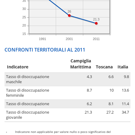
35
30
26
25
21.3
20
15
1991
2001
2011
CONFRONTI TERRITORIALI AL 2011
Campiglia
Indicatore
Marittima
Toscana
Italia
Tasso di disoccupazione
4.3
6.6
9.8
maschile
Tasso di disoccupazione
8.7
10
13.6
femminile
Tasso di disoccupazione
6.2
8.1
11.4
Tasso di disoccupazione
21.3
27.2
34.7
giovanile
-
Indicatore non applicabile per valore nullo o poco significativo del