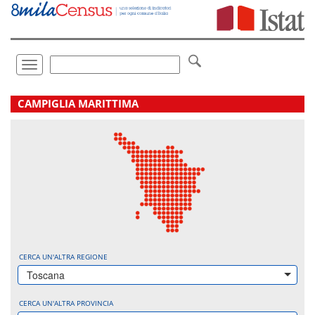
Vai
direttamente
a:
Contenuto
Ricerca
Toggle
navigation
.
CAMPIGLIA MARITTIMA
CERCA UN'ALTRA REGIONE
Toscana
CERCA UN'ALTRA PROVINCIA