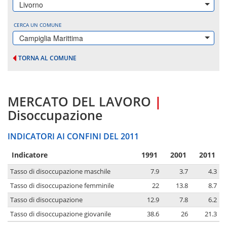
Livorno
CERCA UN COMUNE
Campiglia Marittima
TORNA AL COMUNE
MERCATO DEL LAVORO
|
Disoccupazione
INDICATORI AI CONFINI DEL 2011
Indicatore
1991
2001
2011
Tasso di disoccupazione maschile
7.9
3.7
4.3
Tasso di disoccupazione femminile
22
13.8
8.7
Tasso di disoccupazione
12.9
7.8
6.2
Tasso di disoccupazione giovanile
38.6
26
21.3