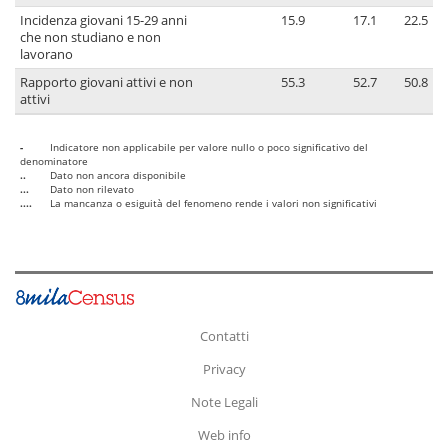
Incidenza giovani 15-29 anni
15.9
17.1
22.5
che non studiano e non
lavorano
Rapporto giovani attivi e non
55.3
52.7
50.8
attivi
-
Indicatore non applicabile per valore nullo o poco significativo del
denominatore
..
Dato non ancora disponibile
...
Dato non rilevato
....
La mancanza o esiguità del fenomeno rende i valori non significativi
Contatti
Privacy
Note Legali
Web info