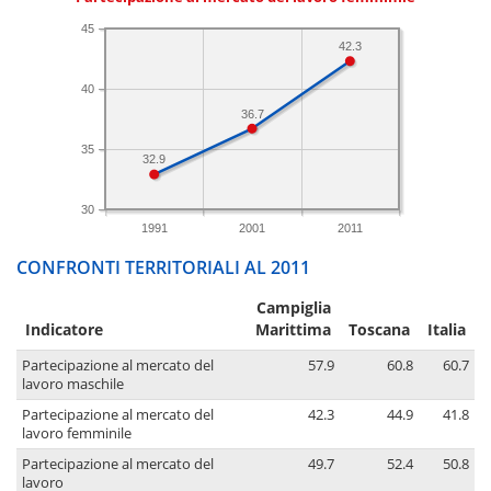
45
42.3
40
36.7
35
32.9
30
1991
2001
2011
CONFRONTI TERRITORIALI AL 2011
Campiglia
Indicatore
Marittima
Toscana
Italia
Partecipazione al mercato del
57.9
60.8
60.7
lavoro maschile
Partecipazione al mercato del
42.3
44.9
41.8
lavoro femminile
Partecipazione al mercato del
49.7
52.4
50.8
lavoro