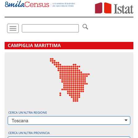
Vai
direttamente
a:
Contenuto
Ricerca
Toggle
navigation
.
CAMPIGLIA MARITTIMA
CERCA UN'ALTRA REGIONE
Toscana
CERCA UN'ALTRA PROVINCIA