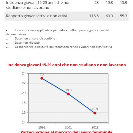
Incidenza giovani 15-29 anni che non
23
19.8
15.9
studiano e non lavorano
Rapporto giovani attivi e non attivi
116.5
69.9
55.3
-
Indicatore non applicabile per valore nullo o poco significativo del
denominatore
..
Dato non ancora disponibile
...
Dato non rilevato
....
La mancanza o esiguità del fenomeno rende i valori non significativi
Incidenza giovani 15-29 anni che non studiano e non lavorano
24
23
22
19.8
20
18
15.9
16
14
1991
2001
2011
Partecipazione al mercato del lavoro femminile