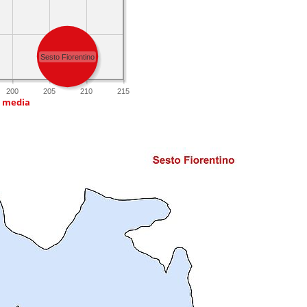
Sesto Fiorentino
200
205
210
215
a media