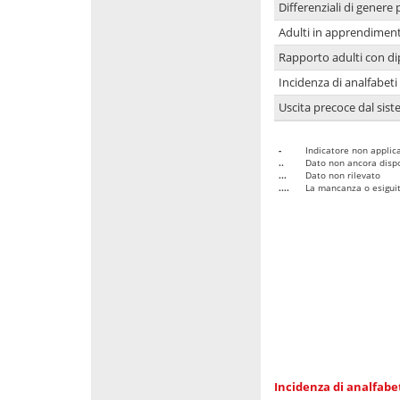
Differenziali di genere 
Adulti in apprendime
Rapporto adulti con di
Incidenza di analfabeti
Uscita precoce dal sist
-
Indicatore non applica
..
Dato non ancora dispo
...
Dato non rilevato
....
La mancanza o esiguità
Incidenza di analfabe