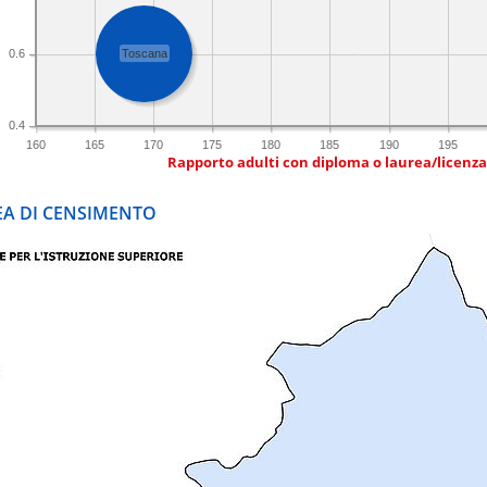
0.6
Toscana
0.4
160
165
170
175
180
185
190
195
Rapporto adulti con diploma o laurea/licenz
REA DI CENSIMENTO