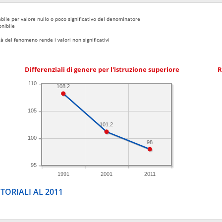
bile per valore nullo o poco significativo del denominatore
nibile
 del fenomeno rende i valori non significativi
Differenziali di genere per l'istruzione superiore
R
110
108.2
105
101.2
100
98
95
1991
2001
2011
TORIALI AL 2011