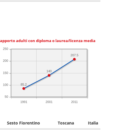
apporto adulti con diploma o laurea/licenza media
250
207.5
200
140
150
85.2
100
50
1991
2001
2011
Sesto Fiorentino
Toscana
Italia