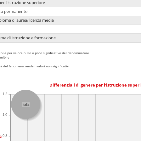
per l'istruzione superiore
nto permanente
ploma o laurea/licenza media
ema di istruzione e formazione
bile per valore nullo o poco significativo del denominatore
nibile
 del fenomeno rende i valori non significativi
Differenziali di genere per l'istruzione super
1.2
Italia
1.0
ti
0.8