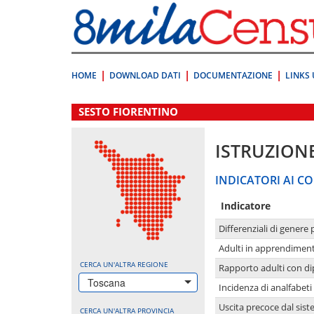
Vai
direttamente
a:
Contenuto
Ricerca
HOME
DOWNLOAD DATI
DOCUMENTAZIONE
LINKS 
.
SESTO FIORENTINO
ISTRUZION
INDICATORI AI CO
Indicatore
Differenziali di genere 
Adulti in apprendime
CERCA UN'ALTRA REGIONE
Rapporto adulti con di
Toscana
Incidenza di analfabeti
Uscita precoce dal sist
CERCA UN'ALTRA PROVINCIA